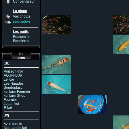
Convertisseur
La photo
Vos photos
Les vidéos
Les outils
Boutons et
.
Bannières
les
pros
.BE
Poisson d'or
AQUI-FLOR
Le Koï
Les Naïades
Soudoplast
koi farm Fournier
koi farm Shop
Fournier
Japan koi
E-koi
.FR
Azur bassin
Normandie koi