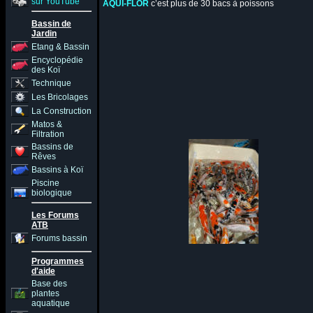
sur YouTube
AQUI-FLOR
c’est plus de 30 bacs à poissons
Bassin de
Jardin
Etang & Bassin
Encyclopédie
des Koï
Technique
Les Bricolages
La Construction
Matos &
Filtration
Bassins de
Rêves
Bassins à Koï
Piscine
biologique
Les Forums
ATB
Forums bassin
Programmes
d'aide
Base des
plantes
aquatique