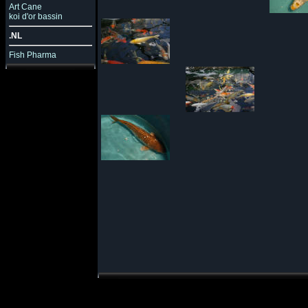
Art Cane
koi d'or bassin
.NL
Fish Pharma