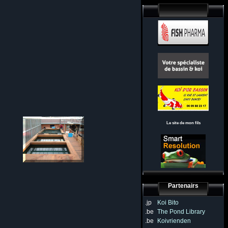
Le site de mon fils
Partenairs
.jp
Koi Bito
.be
The Pond Library
.be
Koivrienden