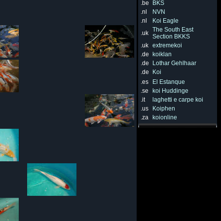
.be
BKS
.nl
NVN
.nl
Koi Eagle
The South East
.uk
Section BKKS
.uk
extremekoi
.de
koiklan
.de
Lothar Gehlhaar
.de
Koi
.es
El Estanque
.se
koi Huddinge
.it
laghetti e carpe koi
.us
Koiphen
.za
koionline