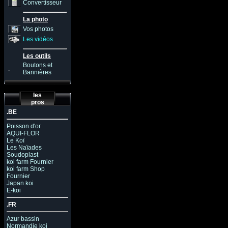
Convertisseur
La photo
Vos photos
Les vidéos
Les outils
Boutons et
.
Bannières
les
pros
.BE
Poisson d'or
AQUI-FLOR
Le Koï
Les Naïades
Soudoplast
koi farm Fournier
koi farm Shop
Fournier
Japan koi
E-koi
.FR
Azur bassin
Normandie koi