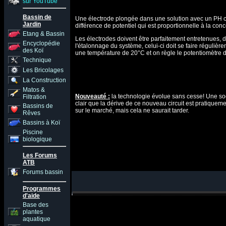
sur YouTube
Bassin de
Une électrode plongée dans une solution avec un PH cons
Jardin
différence de potentiel qui est proportionnelle à la con
Etang & Bassin
Les électrodes doivent être parfaitement entretenues, de
Encyclopédie
l'étalonnage du système, celui-ci doit se faire réguli
des Koï
une température de 20°C et on règle le potentiomètre d
Technique
Les Bricolages
La Construction
Matos &
Nouveauté :
la technologie évolue sans cesse! Une soci
Filtration
clair que la dérive de ce nouveau circuit est pratiquemen
Bassins de
sur le marché, mais cela ne saurait tarder.
Rêves
Bassins à Koï
Piscine
biologique
Les Forums
ATB
Forums bassin
Programmes
d'aide
Base des
plantes
aquatique