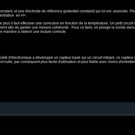
tant, et une électrode de référence (potentiel constant) qui lui est associée. Plon
centration en H+.
 plus il faut effectuer une correction en fonction de la température. Un petit circui
èrement afin de garder une mesure cohérente. Pour ce faire, on plonge la sonde dan
e manière à obtenir une lecture correcte.
été d'électronique a développé un capteur basé sur un circuit intégré, ce capteur n
t nulle, par conséquent plus facile d'utilisation et plus fiable avec moins d'entretie