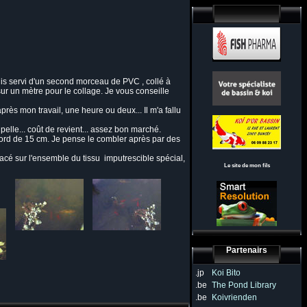
uis servi d'un second morceau de PVC , collé à
ur un mètre pour le collage. Je vous conseille
près mon travail, une heure ou deux... Il m'a fallu
pelle... coût de revient... assez bon marché.
 bord de 15 cm. Je pense le combler après par des
 placé sur l'ensemble du tissu imputrescible spécial,
Le site de mon fils
Partenairs
.jp
Koi Bito
.be
The Pond Library
.be
Koivrienden