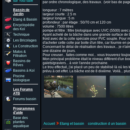
sur YouTube
par ordre chronologique, des travaux. (voir bas de pa
Bassin de
longueur : 7 mètres
Jardin
largeur courte : 2.5 m
largeur longue : 5 m
Etang & Bassin
profondeur : par étage : 50/70 cm et 120 cm
Encyclopédie
volume : 7500 litres
des Koï
pompe et filtre : filtre biologique avec UVC (5500) avec
Technique
Ayant acheté de la bâche dans une grande surface de br
froid avec de la colle spéciale pour PVC souple. Pour m
Les Bricolages
d'acheter cette colle par boite d'un litre, car fournie en pe
La Construction
Concernant le délai de réalisation des travaux... je n'ai
une dizaine de jours.
Matos &
Pour creuser... faites comme moi... vous trouverez toujo
Filtration
Mon principal problème était le niveau différent d'un b
Bassins de
galets/graviers... à voir l'année prochaine.
Rêves
Le trou effectué, j'ai placé un peu de stabilisé là où les
Bassins à Koï
prévu à cet effet. La bâche est de 8 dixième. Voilà... plu
Piscine
biologique
Les Forums
ATB
Forums bassin
Programmes
d'aide
Base des
plantes
Accueil
Etang et bassin
construction d un bassin
aquatique