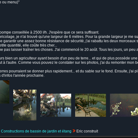
ge ou menu)"
 pompe conseillée à 2500 l/h. J'espère que ce sera suffisant.
icolage, je n'ai trouvé qu'une largeur de 6 mètres. Pour la grande largeur je me s
e garantir une assez bonne résistance de sécurité, j'ai rabattu les deux morceaux s
tite quantité, elle coûte très cher...
me pas laisser traîner les choses. J'ai commencé le 20 août. Tous les jours, un peu a
urs bien un agriculteur ayant besoin d'un peu de terre... et qui de plus possède une 
out à l'autre. Comme vous pouvez le constater sur les photos, j'ai du remonter mon
 terres pourraient se donner plus rapidement... et du sable sur le fond. Ensuite, j'ai
s d'infos l'année prochaine.
Constructions de bassin de jardin et étang
Eric construit