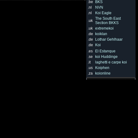
.be
BKS
.nl
NVN
.nl
Koi Eagle
The South East
.uk
Section BKKS
.uk
extremekoi
.de
koiklan
.de
Lothar Gehlhaar
.de
Koi
.es
El Estanque
.se
koi Huddinge
.it
laghetti e carpe koi
.us
Koiphen
.za
koionline