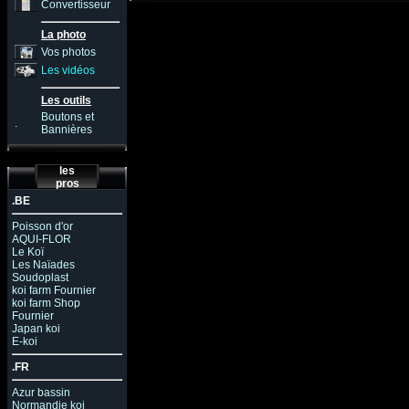
Convertisseur
La photo
Vos photos
Les vidéos
Les outils
Boutons et
.
Bannières
les
pros
.BE
Poisson d'or
AQUI-FLOR
Le Koï
Les Naïades
Soudoplast
koi farm Fournier
koi farm Shop
Fournier
Japan koi
E-koi
.FR
Azur bassin
Normandie koi