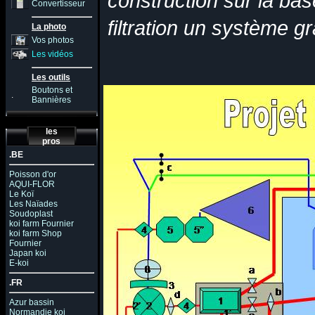
construction sur la ba
Convertisseur
filtration un système gr
La photo
Vos photos
Les vidéos
Les outils
Boutons et
.
Bannières
les
pros
.BE
Poisson d'or
AQUI-FLOR
Le Koï
Les Naïades
Soudoplast
koi farm Fournier
koi farm Shop
Fournier
Japan koi
E-koi
.FR
Azur bassin
Normandie koi