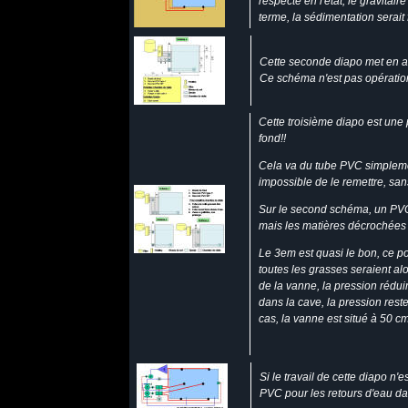
respecté en l'état, le gravitair
terme, la sédimentation serai
Cette seconde diapo met en ava
Ce schéma n'est pas opération
Cette troisième diapo est une 
fond!!
Cela va du tube PVC simplement
impossible de le remettre, san
Sur le second schéma, un PVC 
mais les matières décrochées s
Le 3em est quasi le bon, ce po
toutes les grasses seraient al
de la vanne, la pression réduir
dans la cave, la pression res
cas, la vanne est situé à 50 c
Si le travail de cette diapo n'e
PVC pour les retours d'eau da