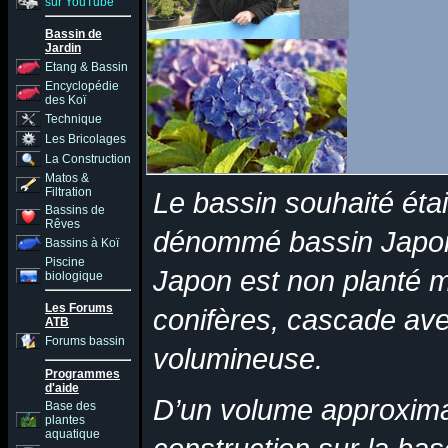
sur YouTube
Bassin de
Jardin
Etang & Bassin
Encyclopédie
des Koï
Technique
Les Bricolages
La Construction
Matos &
Filtration
Le bassin souhaité éta
Bassins de
Rêves
dénommé bassin Japoni
Bassins à Koï
Piscine
Japon est non planté 
biologique
Les Forums
conifères, cascade ave
ATB
Forums bassin
volumineuse.
Programmes
d'aide
D’un volume approximat
Base des
plantes
aquatique