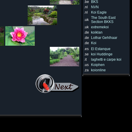
.be
BKS
.nl
NVN
.nl
Koi Eagle
The South East
.uk
Section BKKS
.uk
extremekoi
.de
koiklan
.de
Lothar Gehlhaar
.de
Koi
.es
El Estanque
.se
koi Huddinge
.it
laghetti e carpe koi
.us
Koiphen
.za
koionline