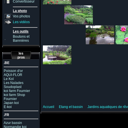
Convertisseur
La photo
Vos photos
Les vidéos
Les outils
Boutons et
.
Bannières
les
pros
.BE
Poisson d'or
AQUI-FLOR
Le Koï
Les Naïades
Soudoplast
koi farm Fournier
koi farm Shop
Fournier
Japan koi
E-koi
Accueil
Etang et bassin
Jardins aquatiques de rê
.FR
Azur bassin
Normandie koi