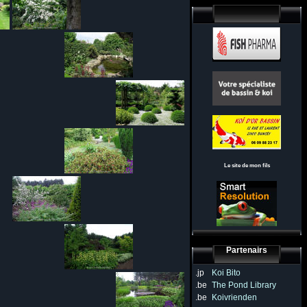
Le site de mon fils
Partenairs
.jp
Koi Bito
.be
The Pond Library
.be
Koivrienden