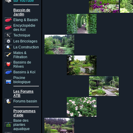
sur YouTube
Bassin de
Jardin
Etang & Bassin
Encyclopédie
des Koï
Technique
Les Bricolages
La Construction
Matos &
Filtration
Bassins de
Rêves
Bassins à Koï
Piscine
biologique
Les Forums
ATB
Forums bassin
Programmes
d'aide
Base des
plantes
aquatique