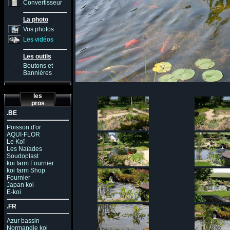
Convertisseur
La photo
Vos photos
Les vidéos
Les outils
Boutons et
.
Bannières
les
pros
.BE
Poisson d'or
AQUI-FLOR
Le Koï
Les Naïades
Soudoplast
koi farm Fournier
koi farm Shop
Fournier
Japan koi
E-koi
.FR
Azur bassin
Normandie koi