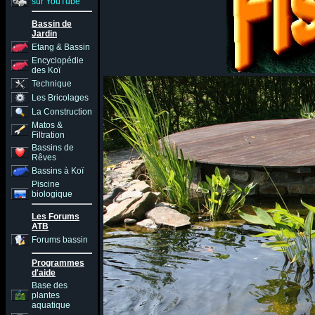
sur YouTube
Bassin de
Jardin
Etang & Bassin
Encyclopédie
des Koï
Technique
Les Bricolages
La Construction
Matos &
Filtration
Bassins de
Rêves
Bassins à Koï
Piscine
biologique
Les Forums
ATB
Forums bassin
Programmes
d'aide
Base des
plantes
aquatique