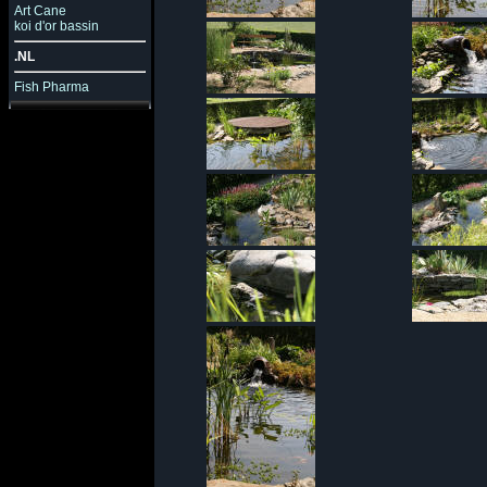
Art Cane
koi d'or bassin
.NL
Fish Pharma