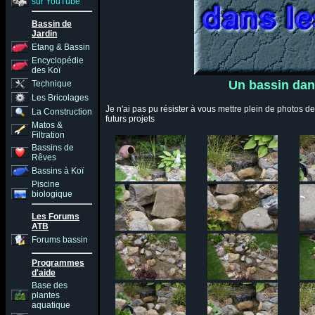
sur YouTube
Bassin de
Jardin
Etang & Bassin
Encyclopédie
des Koï
Un bassin dan
Technique
Les Bricolages
Je n'ai pas pu résister à vous mettre plein de photos d
La Construction
futurs projets
Matos &
Filtration
Bassins de
Rêves
Bassins à Koï
Piscine
biologique
Les Forums
ATB
Forums bassin
Programmes
d'aide
Base des
plantes
aquatique