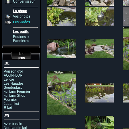
Convertisseur
La photo
Vos photos
Les vidéos
Les outils
Boutons et
.
Bannières
les
pros
.BE
Poisson d'or
AQUI-FLOR
Le Koï
Les Naïades
Soudoplast
koi farm Fournier
koi farm Shop
Fournier
Japan koi
E-koi
.FR
Azur bassin
Normandie koi