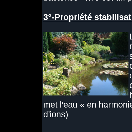
3°-Propriété stabilisat
met l’eau « en harmoni
d’ions)