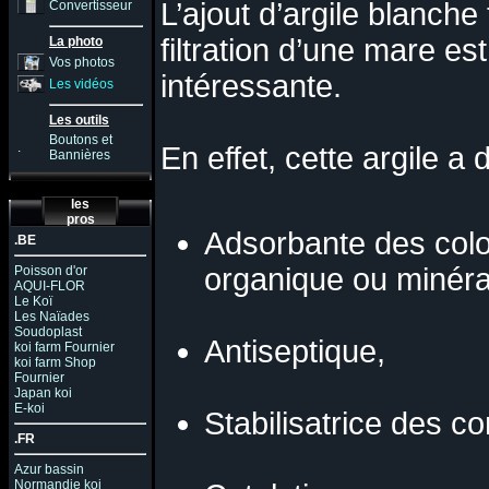
L’ajout d’argile blanche
Convertisseur
filtration d’une mare est
La photo
Vos photos
intéressante.
Les vidéos
Les outils
Boutons et
.
En effet, cette argile 
Bannières
les
pros
Adsorbante des color
.BE
organique ou minéra
Poisson d'or
AQUI-FLOR
Le Koï
Les Naïades
Soudoplast
Antiseptique,
koi farm Fournier
koi farm Shop
Fournier
Japan koi
E-koi
Stabilisatrice des co
.FR
Azur bassin
Normandie koi