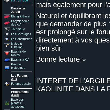
sur YouTube
mais également pour l'
Bassin de
Jardin
Naturel et équilibrant 
Etang & Bassin
Encyclopédie
que demander de plus ?
des Koï
Technique
est prolongé sur le for
Les Bricolages
directement à vos questi
La Construction
Matos &
bien sûr
Filtration
Bassins de
Rêves
Bonne lecture
Bassins à Koï
Piscine
biologique
Les Forums
INTERET DE L’ARGIL
ATB
Forums bassin
KAOLINITE DANS LA 
Programmes
d'aide
Base des
plantes
aquatique