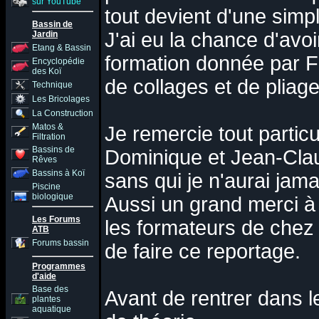
sur YouTube
tout devient d'une simpl
Bassin de
J'ai eu la chance d'avoi
Jardin
Etang & Bassin
formation donnée par Fi
Encyclopédie
des Koï
de collages et de plia
Technique
Les Bricolages
La Construction
Matos &
Je remercie tout partic
Filtration
Bassins de
Dominique et Jean-Clau
Rêves
Bassins à Koï
sans qui je n'aurai jama
Piscine
biologique
Aussi un grand merci à
Les Forums
les formateurs de chez
ATB
Forums bassin
de faire ce reportage.
Programmes
d'aide
Base des
Avant de rentrer dans le
plantes
aquatique