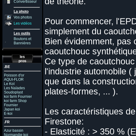
de théorie.
Convertisseur
La photo
Vos photos
Pour commencer, l'EPDM
Les vidéos
simplement du caoutch
Les outils
Bien évidemment, pas c
Boutons et
.
Bannières
caoutchouc synthétique
les
Ce type de caoutchouc e
pros
.BE
l'industrie automobile ( j
Poisson d'or
que dans la constructio
AQUI-FLOR
Le Koï
Les Naïades
plates-formes, ... ).
Soudoplast
koi farm Fournier
koi farm Shop
Fournier
Les caractéristiques d
Japan koi
E-koi
Firestone:
.FR
- Elasticité : > 350 % (E
Azur bassin
Normandie koi