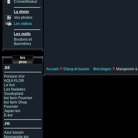
Convertisseur
La photo
Vos photos
Les vidéos
Les outils
Boutons et
.
Bannières
les
pros
.BE
Accueil
Etang et bassin
Bricolages
Mangeoire à
Poisson d'or
AQUI-FLOR
Le Koï
Les Naïades
Soudoplast
koi farm Fournier
koi farm Shop
Fournier
Japan koi
E-koi
.FR
Azur bassin
Normandie koi