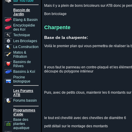
sur YouTube
Mais il y a plein de bons bricoleurs sur ATB donc je pe
Bassin de
Bon bricolage
Jardin
Etang & Bassin
Encyclopédie
Charpente
des Koï
Technique
Base de la charpente:
Les Bricolages
Voilà le premier plan qui vous permettra de réaliser la
La Construction
Matos &
Filtration
Bassins de
Rêves
Il vous faut le panneau en contre-plaqué et les élémen
découpe du polygone intérieur
Bassins à Koï
Piscine
biologique
Les Forums
Puis, avec de petits clous, maintenir les 6 montants sur
ATB
Forums bassin
Programmes
d'aide
le tout est chevillé avec des chevilles de diamètre 6
Base des
plantes
petit détail sur le montage des montants
aquatique