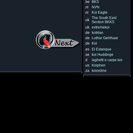
.be
BKS
.nl
NVN
.nl
Koi Eagle
The South East
.uk
Section BKKS
.uk
extremekoi
.de
koiklan
.de
Lothar Gehlhaar
.de
Koi
.es
El Estanque
.se
koi Huddinge
.it
laghetti e carpe koi
.us
Koiphen
.za
koionline