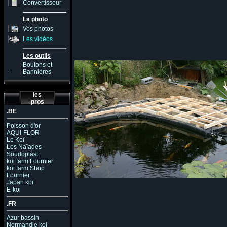
Convertisseur
La photo
Vos photos
Les vidéos
Les outils
Boutons et
.
Bannières
les
pros
.BE
Poisson d'or
AQUI-FLOR
Le Koï
Les Naïades
Soudoplast
koi farm Fournier
koi farm Shop
Fournier
Japan koi
E-koi
.FR
Azur bassin
Normandie koi