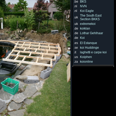
.be
BKS
.nl
NVN
.nl
Koi Eagle
The South East
.uk
Section BKKS
.uk
extremekoi
.de
koiklan
.de
Lothar Gehlhaar
.de
Koi
.es
El Estanque
.se
koi Huddinge
.it
laghetti e carpe koi
.us
Koiphen
.za
koionline