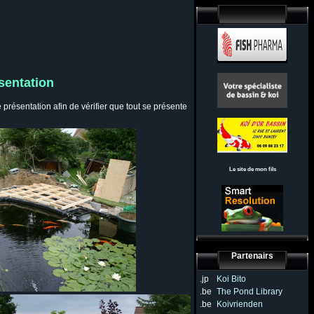
ésentation
présentation afin de vérifier que tout se présente
Le site de mon fils
Partenairs
.jp
Koi Bito
.be
The Pond Library
.be
Koivrienden