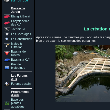
sur YouTube
Bassin de
Jardin
Etang & Bassin
Encyclopédie
des Koï
La création 
Technique
Les Bricolages
Après avoir creusé une tranchée pour accueillir les par
La Construction
bien et ce avant le scellement des parpaings
Matos &
Filtration
Bassins de
Rêves
Bassins à Koï
Piscine
biologique
Les Forums
ATB
Forums bassin
Programmes
d'aide
Base des
plantes
aquatique