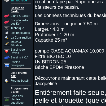
sur YouTube
création étape par étape qui sera 
bâtisseurs de bassin.
Bassin de
Jardin
Les données techniques du bassin
Etang & Bassin
Encyclopédie
Dimensions : longueur 7.50 m
des Koï
Technique
Largeur 4.0 m
Les Bricolages
Profondeur 1.20 m
La Construction
Capacité 25 m³
Matos &
Filtration
Bassins de
pompe OASE AQUAMAX 10.000
Rêves
Filtre BIOTEC 10
Bassins à Koï
Uv BITRON 25
Piscine
biologique
Bâche EPDM Firestone
Les Forums
ATB
Découvrons maintenant cette bell
Forums bassin
Jacqueline
Programmes
Entièrement faite seule,
d'aide
Base des
pelle et brouette (que 
plantes
aquatique