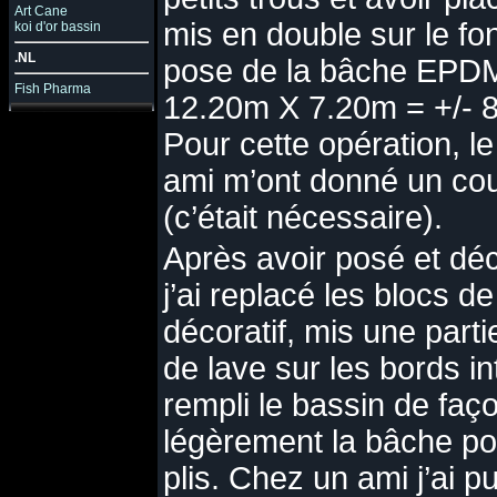
Art Cane
mis en double sur le fon
koi d'or bassin
.NL
pose de la bâche EPDM
Fish Pharma
12.20m X 7.20m = +/- 
Pour cette opération, l
ami m’ont donné un co
(c’était nécessaire).
Après avoir posé et dé
j’ai replacé les blocs d
décoratif, mis une part
de lave sur les bords in
rempli le bassin de faç
légèrement la bâche pou
plis. Chez un ami j’ai p