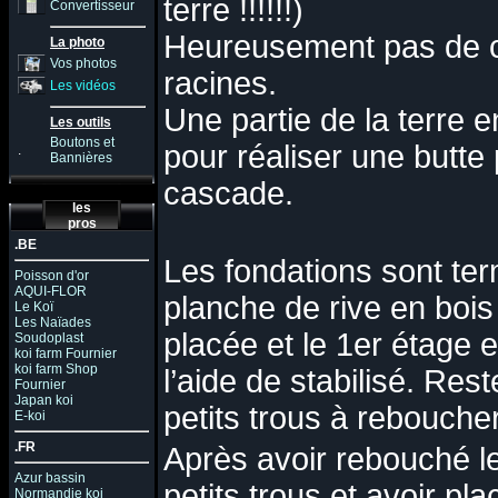
terre !!!!!!)
Convertisseur
Heureusement pas de ca
La photo
Vos photos
racines.
Les vidéos
Une partie de la terre e
Les outils
Boutons et
pour réaliser une butte 
.
Bannières
cascade.
les
pros
.BE
Les fondations sont ter
Poisson d'or
AQUI-FLOR
planche de rive en bois
Le Koï
Les Naïades
placée et le 1er étage 
Soudoplast
koi farm Fournier
koi farm Shop
l’aide de stabilisé. Res
Fournier
Japan koi
petits trous à reboucher
E-koi
.FR
Après avoir rebouché l
Azur bassin
petits trous et avoir pla
Normandie koi