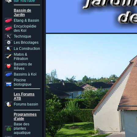
sur YouTube
Bassin de
Jardin
Etang & Bassin
Encyclopédie
des Koï
Technique
Les Bricolages
La Construction
Matos &
Filtration
Bassins de
Rêves
Bassins à Koï
Piscine
biologique
Les Forums
ATB
Forums bassin
Programmes
d'aide
Base des
plantes
aquatique