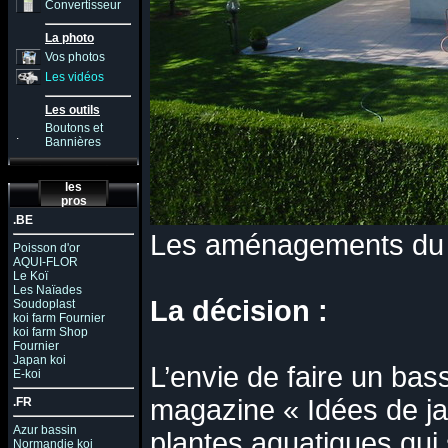
Convertisseur
La photo
Vos photos
Les vidéos
Les outils
Boutons et
.
Bannières
les
pros
.BE
Les aménagements du b
Poisson d'or
AQUI-FLOR
Le Koï
Les Naïades
La décision :
Soudoplast
koi farm Fournier
koi farm Shop
Fournier
Japan koi
L’envie de faire un bass
E-koi
magazine « Idées de jard
.FR
Azur bassin
plantes aquatiques qui
Normandie koi