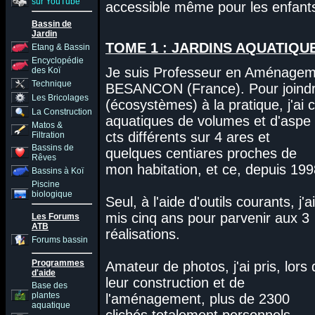
sur YouTube
accessible même pour les enfants
Bassin de
Jardin
TOME 1 : JARDINS AQUATIQU
Etang & Bassin
Encyclopédie
Je suis Professeur en Aménageme
des Koï
Technique
BESANCON (France). Pour joindre
Les Bricolages
(écosystèmes) à la pratique, j'ai 
La Construction
aquatiques de volumes et d'aspe
Matos &
cts différents sur 4 ares et
Filtration
Bassins de
quelques centiares proches de
Rêves
mon habitation, et ce, depuis 199
Bassins à Koï
Piscine
biologique
Seul, à l'aide d'outils courants, j'ai
mis cinq ans pour parvenir aux 3
Les Forums
ATB
réalisations.
Forums bassin
Programmes
Amateur de photos, j'ai pris, lors 
d'aide
leur construction et de
Base des
plantes
l'aménagement, plus de 2300
aquatique