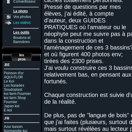
clichés totalement personnels.
Convertisseur
Pressé de questions par mes
La photo
élèves, j'ai édité, à compte
Vos photos
d'auteur, deux GUIDES
Les vidéos
PRATIQUES où l'amateur ou le
Les outils
néophyte peut me suivre pas à p
Boutons et
dans la construction et
.
Bannières
l'aménagement de ces 3 bassins
et où figurent 400 photos env;
les
pros
tirées des 2300 prises.
.BE
J'ai voulu construire ces 3 bass
Poisson d'or
relativement bas, en pensant aux 
AQUI-FLOR
fortunés.
Le Koï
Les Naïades
Soudoplast
koi farm Fournier
Chaque construction est suivie d
koi farm Shop
de la réalité.
Fournier
Japan koi
E-koi
De plus, pas de "langue de bois"
.FR
que j'ai faites (plusieurs, surtou
Azur bassin
mais surtout révélées au lecteur 
Normandie koi