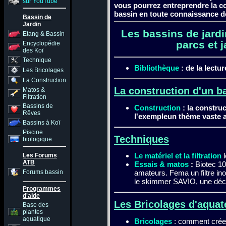
sur YouTube
vous pourrez entreprendre la co
bassin en toute connaissance d
Bassin de
Jardin
Les bassins de jardi
Etang & Bassin
parcs et 
Encyclopédie
des Koï
Technique
Bibliothèque
: de la lectu
Les Bricolages
La Construction
La construction d'un b
Matos &
Filtration
Bassins de
Construction
: la construc
Rêves
l'exempleun thème vaste a
Bassins à Koï
Piscine
Techniques
biologique
Le matériel et la filtration
l
Les Forums
ATB
Essais & matos
:
Biotec 10 
Forums bassin
amateurs. Fema un filtre in
le skimmer SAVIO, une dé
Programmes
d'aide
Les Bricolages d'aqua
Base des
plantes
aquatique
Bricolages
: comment crée