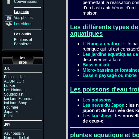
Convertisseur
permettant la réalisation c
d'un flash anti-héron, d'un f
La photo
maison
Vos photos
Les vidéos
Les différents types de
aquatiques
Les outils
Boutons et
.
L'étang au naturel
: Un bass
Bannières
rubrique qui lui est consacr
Les jardins aquatiques de
les
découvertes à faire
pros
Bassin à koï
.BE
Micro-bassins et fontaine
Bassin paysagé ou mixte
Poisson d'or
AQUI-FLOR
Le Koï
Les poissons d'eau fro
Les Naïades
Soudoplast
koi farm Fournier
Les poissons
koi farm Shop
Les news du Japon
: les 
Fournier
japon et de l'arrivée des k
Japan koi
Les koï show
: les nouvell
E-koi
de ceux-ci
.FR
Azur bassin
plantes aquatique et b
Normandie koi