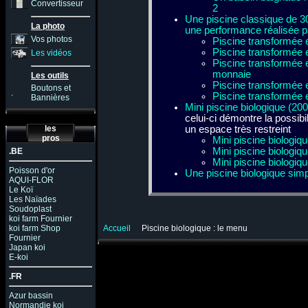
Convertisseur
2
Une piscine classique de 3
La photo
une performance réalisée p
Vos photos
Piscine transformée 
Piscine transformée 
Les vidéos
Piscine transformée e
monnaie
Les outils
Piscine transformée en
Boutons et
.
Piscine transformée e
Bannières
Mini piscine biologique (20
celui-ci démontre la possibi
les
un espace très restreint
pros
Mini piscine biologiqu
Mini piscine biologiqu
.BE
Mini piscine biologique 
Poisson d'or
Une piscine biologique sim
AQUI-FLOR
Le Koï
Les Naïades
Soudoplast
koi farm Fournier
koi farm Shop
Accueil
Piscine biologique : le menu
Fournier
Japan koi
E-koi
.FR
Azur bassin
Normandie koi