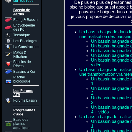
sur YouTube
De plus en plus de personnes 
piscine biologique aussi appelé 
Bassin de
pouvoir ce baigner dans un
Jardin
je vous propose de découvrir qu
Etang & Bassin
Encyclopédie
des Koï
Un bassin baignade dans l
Technique
une réalisation des bassins
Les Bricolages
Un bassin baignade
Un bassin baignade
La Construction
Un bassin baignade
Matos &
Un bassin baignade
Filtration
Un bassin baignade
Bassins de
vidéo
Rêves
Un bassin baignade réalis
Bassins à Koï
une transformation vraimen
Piscine
Un bassin baignade r
biologique
1
Un bassin baignade r
Les Forums
2
ATB
Un bassin baignade r
Forums bassin
3
Un bassin baignade r
Programmes
4 + vidéo
d'aide
Un bassin baignade réalis
Base des
Un bassin baignade r
plantes
1
aquatique
Un bassin baignade r