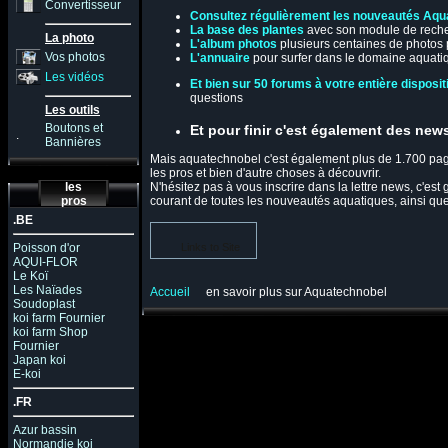
Convertisseur
Consultez régulièrement les nouveautés Aqu
La base des plantes
avec son module de rech
La photo
L'album photos
plusieurs centaines de photos
Vos photos
L'annuaire
pour surfer dans le domaine aquatiqu
Les vidéos
Et bien sur 50 forums à votre entière disposit
questions
Les outils
Boutons et
Et pour finir c'est également des new
.
Bannières
Mais aquatechnobel c'est également plus de 1.700 pages
les pros et bien d'autre choses à découvrir.
N'hésitez pas à vous inscrire dans la lettre news, c'est 
les
courant de toutes les nouveautés aquatiques, ainsi que 
pros
.BE
Links to Site
Poisson d'or
AQUI-FLOR
Le Koï
Les Naïades
Accueil
en savoir plus sur Aquatechnobel
Soudoplast
koi farm Fournier
koi farm Shop
Fournier
Japan koi
E-koi
.FR
Azur bassin
Normandie koi