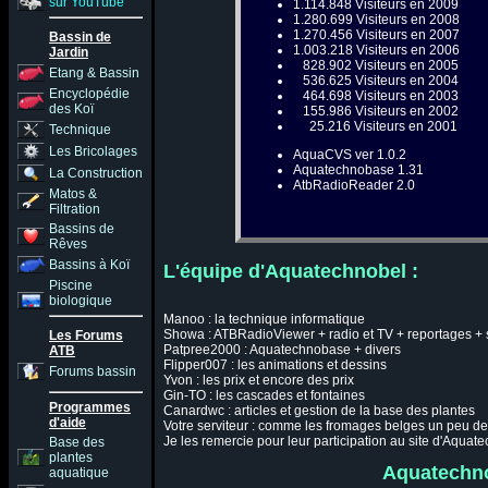
sur YouTube
1.114.848 Visiteurs en 2009
1.280.699 Visiteurs en 2008
1.270.456 Visiteurs en 2007
Bassin de
1.003.218 Visiteurs en 2006
Jardin
828.902 Visiteurs en 2005
Etang & Bassin
536.625 Visiteurs en 2004
Encyclopédie
464.698 Visiteurs en 2003
des Koï
155.986 Visiteurs en 2002
25.216 Visiteurs en 2001
Technique
Les Bricolages
AquaCVS ver 1.0.2
Aquatechnobase 1.31
La Construction
AtbRadioReader 2.0
Matos &
Filtration
Bassins de
Rêves
Bassins à Koï
L'équipe d'Aquatechnobel :
Piscine
biologique
Manoo : la technique informatique
Showa : ATBRadioViewer + radio et TV + reportages + 
Les Forums
Patpree2000 : Aquatechnobase + divers
ATB
Flipper007 : les animations et dessins
Forums bassin
Yvon : les prix et encore des prix
Gin-TO : les cascades et fontaines
Programmes
Canardwc : articles et gestion de la base des plantes
d'aide
Votre serviteur : comme les fromages belges un peu de
Je les remercie pour leur participation au site d'Aquat
Base des
plantes
Aquatechnob
aquatique