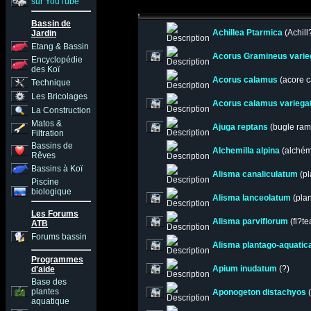
sur YouTube
Bassin de
Achillea Ptarmica
(Achill
Jardin
Etang & Bassin
Acorus Gramineus varie
Encyclopédie
des Koï
Acorus calamus
(acore 
Technique
Les Bricolages
Acorus calamus variega
La Construction
Matos &
Ajuga reptans
(bugle ram
Filtration
Bassins de
Alchemilla alpina
(alchémi
Rêves
Bassins à Koï
Alisma canaliculatum
(pl
Piscine
biologique
Alisma lanceolatum
(plan
Les Forums
Alisma parviflorum
(fl?te
ATB
Forums bassin
Alisma plantago-aquatic
Programmes
Apium inudatum
(?)
d'aide
Base des
plantes
Aponogeton distachyos
(
aquatique