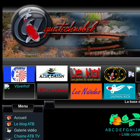
La base 
Menu
Accueil
Le blog ATB
A
B
C
D
E
F
G
H
I
J
Galerie vidéo
Liste comp
Chaine ATB TV