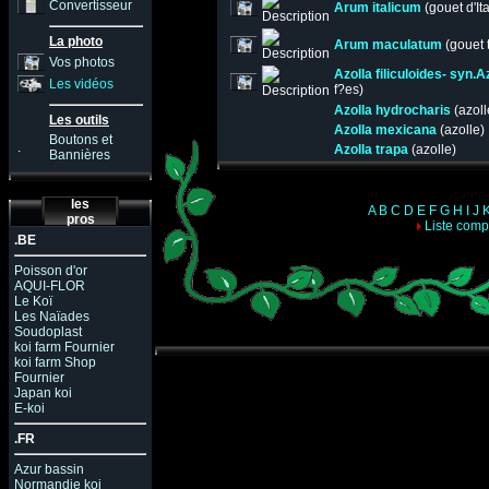
Convertisseur
Arum italicum
(gouet d'Ita
La photo
Arum maculatum
(gouet 
Vos photos
Azolla filiculoides- syn.A
Les vidéos
f?es)
Azolla hydrocharis
(azoll
Les outils
Azolla mexicana
(azolle)
Boutons et
.
Azolla trapa
(azolle)
Bannières
les
A
B
C
D
E
F
G
H
I
J
pros
Liste comp
.BE
Poisson d'or
AQUI-FLOR
Le Koï
Les Naïades
Soudoplast
koi farm Fournier
koi farm Shop
Fournier
Japan koi
E-koi
.FR
Azur bassin
Normandie koi