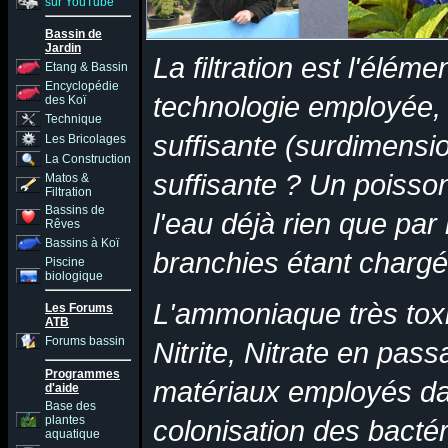
sur YouTube
Bassin de
Jardin
La filtration est l'éléme
Etang & Bassin
Encyclopédie
technologie employée, i
des Koï
Technique
suffisante (surdimensi
Les Bricolages
La Construction
suffisante ? Un poisso
Matos &
Filtration
Bassins de
l'eau déjà rien que par 
Rêves
Bassins à Koï
branchies étant charg
Piscine
biologique
L'ammoniaque très toxi
Les Forums
ATB
Forums bassin
Nitrite, Nitrate en passa
Programmes
matériaux employés dan
d'aide
Base des
plantes
colonisation des bacté
aquatique