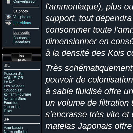
Convertisseur
l'ammoniaque), plus ou
La photo
support, tout dépendra 
Vos photos
Les vidéos
consommer toute l'ammo
Les outils
Boutons et
dimensionner en consé
.
Bannières
à la densité des Kois 
les
pros
.BE
Très schématiquement, a
Poisson d'or
pouvoir de colonisation 
AQUI-FLOR
Le Koï
Les Naïades
à sable fluidisé offre 
Soudoplast
koi farm Fournier
koi farm Shop
un volume de filtration 
Fournier
Japan koi
E-koi
s'encrasse très vite e
.FR
matelas Japonais offre
Azur bassin
Normandie koi