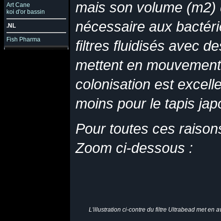
mais son volume (m2) do
Art Cane
koi d'or bassin
nécessaire aux bactéri
.NL
Fish Pharma
filtres fluidisés avec de
mettent en mouvement da
colonisation est excel
moins pour le tapis ja
Pour toutes ces raisons
Zoom ci-dessous :
L'illustration ci-contre du filtre Ultrabead met en 