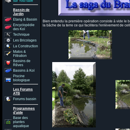
sur YouTube
Bassin de
Jardin
Etang & Bassin
Bien entendu la première opération consiste à vide le b
Encyclopédie
la bâche de la terre ce qui facilitera l'enlèvement de ce
des Koï
Technique
Les Bricolages
La Construction
Matos &
Filtration
Bassins de
Rêves
Bassins à Koï
Piscine
biologique
Les Forums
ATB
Forums bassin
Programmes
d'aide
Base des
plantes
aquatique