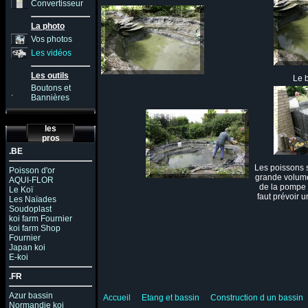
Convertisseur
La photo
Vos photos
Les vidéos
Les outils
Le b
Boutons et
.
Bannières
les
pros
.BE
Les poissons 
Poisson d'or
grande volume
AQUI-FLOR
de la pompe à 
Le Koï
faut prévoir
Les Naïades
Soudoplast
koi farm Fournier
koi farm Shop
Fournier
Japan koi
E-koi
.FR
Azur bassin
Accueil
Etang et bassin
Construction d un bassin
Normandie koi