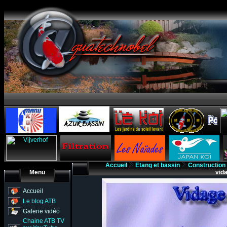
Accueil
Etang et bassin
Construction
Menu
vid
Accueil
Le blog ATB
Galerie vidéo
Chaine ATB TV