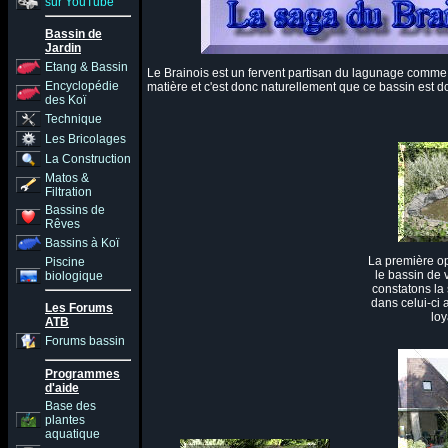
sur YouTube
Bassin de
Jardin
Etang & Bassin
Le Brainois est un fervent partisan du lagunage comme t
Encyclopédie
matière et c'est donc naturellement que ce bassin est do
des Koï
Technique
Les Bricolages
La Construction
Matos &
Filtration
Bassins de
Rêves
Bassins à Koï
La première o
Piscine
le bassin de 
biologique
constatons la
dans celui-ci
Les Forums
lo
ATB
Forums bassin
Programmes
d'aide
Base des
plantes
aquatique