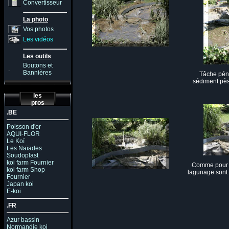
Convertisseur
La photo
Vos photos
Les vidéos
Les outils
Boutons et
.
Bannières
Tâche péni
sédiment pès
les
pros
.BE
Poisson d'or
AQUI-FLOR
Le Koï
Les Naïades
Soudoplast
koi farm Fournier
Comme pour l
koi farm Shop
lagunage sont r
Fournier
Japan koi
E-koi
.FR
Azur bassin
Normandie koi