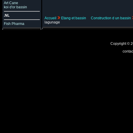
Art Cane
koi d'or bassin
.NL
Accueil
Etang et bassin
Construction d un bassin
lagunage
Fish Pharma
Copyright ©
contac