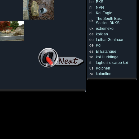
.be
BKS
.nl
NVN
.nl
Koi Eagle
The South East
.uk
Section BKKS
.uk
extremekoi
.de
koiklan
.de
Lothar Gehlhaar
.de
Koi
.es
El Estanque
.se
koi Huddinge
.it
laghetti e carpe koi
.us
Koiphen
.za
koionline