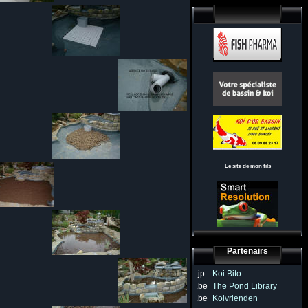
Le site de mon fils
Partenairs
.jp
Koi Bito
.be
The Pond Library
.be
Koivrienden