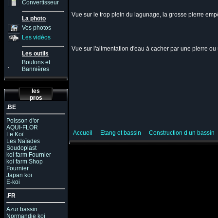
Convertisseur
Vue sur le trop plein du lagunage, la grosse pierre em
La photo
Vos photos
Les vidéos
Vue sur l'alimentation d'eau à cacher par une pierre ou 
Les outils
Boutons et
.
Bannières
les
pros
.BE
Poisson d'or
AQUI-FLOR
Accueil
Etang et bassin
Construction d un bassin
Le Koï
Les Naïades
Soudoplast
koi farm Fournier
koi farm Shop
Fournier
Japan koi
E-koi
.FR
Azur bassin
Normandie koi