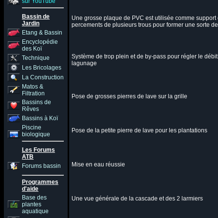
sur YouTube
Bassin de
Une grosse plaque de PVC est utilisée comme support de
Jardin
percements de plusieurs trous pour former une sorte de 
Etang & Bassin
Encyclopédie
des Koï
Système de trop plein et de by-pass pour régler le débit,
Technique
lagunage
Les Bricolages
La Construction
Matos &
Filtration
Pose de grosses pierres de lave sur la grille
Bassins de
Rêves
Bassins à Koï
Piscine
Pose de la petite pierre de lave pour les plantations
biologique
Les Forums
ATB
Mise en eau réussie
Forums bassin
Programmes
d'aide
Base des
Une vue générale de la cascade et des 2 larmiers
plantes
aquatique