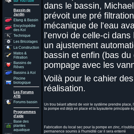
sur YouTube
dans le bassin, Michael
Bassin de
prévoit une pré filtration
Jardin
Etang & Bassin
mécanique de l'eau ava
Encyclopédie
des Koï
l'envoi de celle-ci dans
Technique
Les Bricolages
un ajustement automati
La Construction
bassin et enfin (bas du
Matos &
Filtration
pompage avec les vann
Bassins de
Rêves
Bassins à Koï
Voilà pour le cahier de
Piscine
biologique
réalisation.
Les Forums
ATB
Forums bassin
Un trou béant attend de voir le système prendre place, l'
la pompe est déjà en place et la tuyauterie principale 
Programmes
d'aide
Base des
plantes
Fabrication du local sec pour la pompe en zinc, n'oubl
aquatique
permanence soumis à l'humidité car il sera enterré