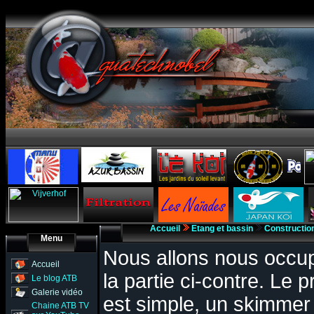
Accueil
Etang et bassin
Constructio
Menu
Nous allons nous occu
Accueil
la partie ci-contre. Le p
Le blog ATB
Galerie vidéo
est simple, un skimmer 
Chaine ATB TV