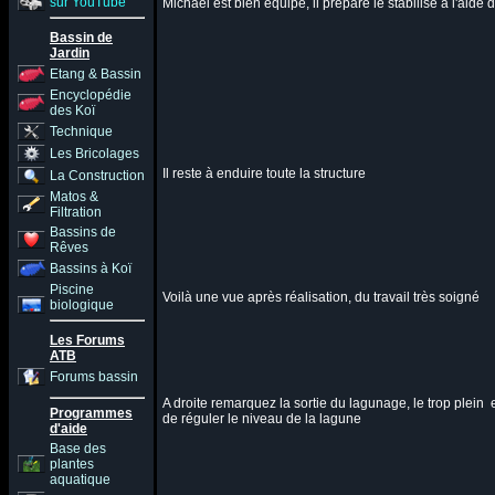
sur YouTube
Michael est bien équipé, il prépare le stabilisé à l'ai
Bassin de
Jardin
Etang & Bassin
Encyclopédie
des Koï
Technique
Les Bricolages
Il reste à enduire toute la structure
La Construction
Matos &
Filtration
Bassins de
Rêves
Bassins à Koï
Piscine
Voilà une vue après réalisation, du travail très soigné
biologique
Les Forums
ATB
Forums bassin
A droite remarquez la sortie du lagunage, le trop plein 
Programmes
de réguler le niveau de la lagune
d'aide
Base des
plantes
aquatique