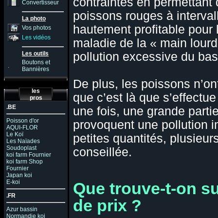
contraintes en permettant d
Convertisseur
poissons rouges à intervall
La photo
hautement profitable pour 
Vos photos
Les vidéos
maladie de la « main lourd
pollution excessive du bas
Les outils
Boutons et
.
Bannières
De plus, les poissons n’on
les
que c’est là que s’effectu
pros
.BE
une fois, une grande partie
Poisson d'or
provoquent une pollution im
AQUI-FLOR
Le Koï
petites quantités, plusieur
Les Naïades
Soudoplast
conseillée.
koi farm Fournier
koi farm Shop
Fournier
Japan koi
E-koi
Que trouve-t-on s
.FR
de prix ?
Azur bassin
Normandie koi