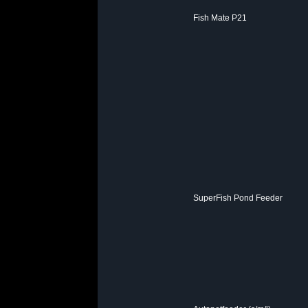
Fish Mate P21
SuperFish Pond Feeder