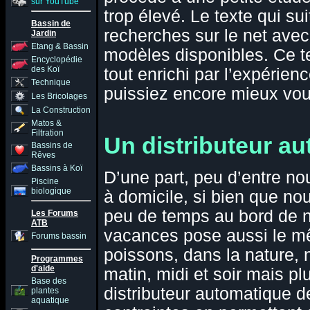
sur YouTube
trop élevé. Le texte qui su
Bassin de
recherches sur le net avec
Jardin
Etang & Bassin
modèles disponibles. Ce te
Encyclopédie
des Koï
tout enrichi par l’expérie
Technique
puissiez encore mieux vou
Les Bricolages
La Construction
Matos &
Filtration
Un distributeur au
Bassins de
Rêves
Bassins à Koï
D’une part, peu d’entre no
Piscine
biologique
à domicile, si bien que no
peu de temps au bord de n
Les Forums
ATB
vacances pose aussi le mê
Forums bassin
poissons, dans la nature,
Programmes
d'aide
matin, midi et soir mais pl
Base des
distributeur automatique d
plantes
aquatique