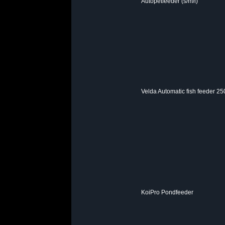
Autopetfeeder (s/m/l)
Velda Automatic fish feeder 2
KoiPro Pondfeeder