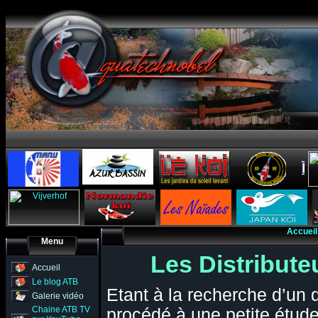
Accueil
Menu
Les Distribute
Accueil
Le blog ATB
Etant à la recherche d’un d
Galerie vidéo
Chaine ATB TV
procédé à une petite étud