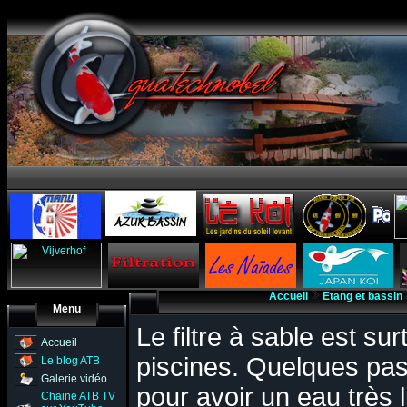
Accueil
Etang et bassin
Menu
Le filtre à sable est sur
Accueil
piscines. Quelques pass
Le blog ATB
Galerie vidéo
pour avoir un eau très l
Chaine ATB TV