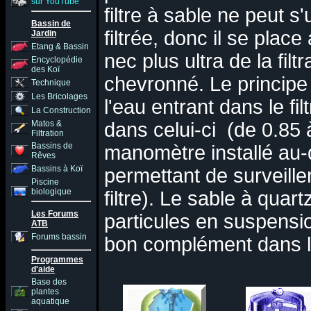
sur YouTube
filtre à sable ne peut s'
Bassin de
filtrée, donc il se place 
Jardin
Etang & Bassin
nec plus ultra de la filt
Encyclopédie
des Koï
chevronné. Le principe 
Technique
Les Bricolages
l'eau entrant dans le fi
La Construction
Matos &
dans celui-ci (de 0.85 
Filtration
Bassins de
manomètre installé au-
Rêves
Bassins à Koï
permettant de surveille
Piscine
biologique
filtre). Le sable à quart
Les Forums
particules en suspension
ATB
Forums bassin
bon complément dans la 
Programmes
d'aide
Base des
plantes
aquatique