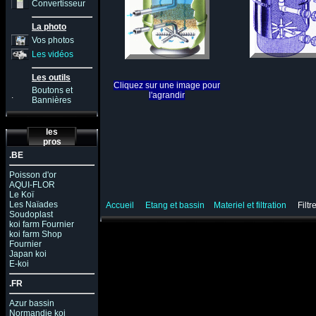
Convertisseur
La photo
Vos photos
Les vidéos
Les outils
Cliquez sur une image pour
Boutons et
.
l'agrandir
Bannières
les
pros
.BE
Poisson d'or
AQUI-FLOR
Le Koï
Les Naïades
Accueil
Etang et bassin
Materiel et filtration
Filtr
Soudoplast
koi farm Fournier
koi farm Shop
Fournier
Japan koi
E-koi
.FR
Azur bassin
Normandie koi