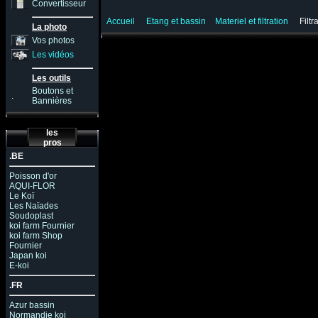
Convertisseur
Accueil
Etang et bassin
Materiel et filtration
Filtr
La photo
Vos photos
Les vidéos
Les outils
Boutons et
.
Bannières
les
pros
.BE
Poisson d'or
AQUI-FLOR
Le Koï
Les Naïades
Soudoplast
koi farm Fournier
koi farm Shop
Fournier
Japan koi
E-koi
.FR
Azur bassin
Normandie koi