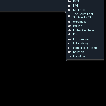
.be
BKS
.nl
NVN
.nl
Koi Eagle
The South East
.uk
Section BKKS
.uk
extremekoi
.de
koiklan
.de
Lothar Gehlhaar
.de
Koi
.es
El Estanque
.se
koi Huddinge
.it
laghetti e carpe koi
.us
Koiphen
.za
koionline