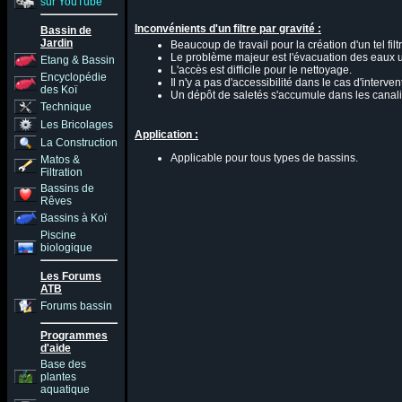
sur YouTube
Inconvénients d'un filtre par gravité :
Bassin de
Jardin
Beaucoup de travail pour la création d'un tel filtr
Le problème majeur est l'évacuation des eaux u
Etang & Bassin
L'accès est difficile pour le nettoyage.
Encyclopédie
Il n'y a pas d'accessibilité dans le cas d'interv
des Koï
Un dépôt de saletés s'accumule dans les canalis
Technique
Les Bricolages
Application :
La Construction
Applicable pour tous types de bassins.
Matos &
Filtration
Bassins de
Rêves
Bassins à Koï
Piscine
biologique
Les Forums
ATB
Forums bassin
Programmes
d'aide
Base des
plantes
aquatique