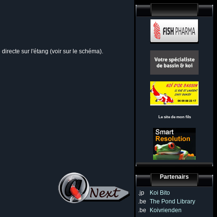
irecte sur l'étang (voir sur le schéma).
Le site de mon fils
Partenairs
.jp
Koi Bito
.be
The Pond Library
.be
Koivrienden