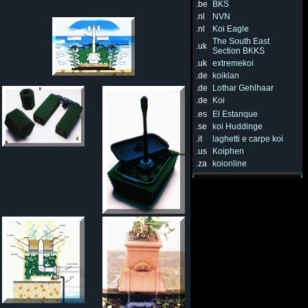
.be
BKS
.nl
NVN
.nl
Koi Eagle
The South East
.uk
Section BKKS
.uk
extremekoi
.de
koiklan
.de
Lothar Gehlhaar
.de
Koi
.es
El Estanque
.se
koi Huddinge
.it
laghetti e carpe koi
.us
Koiphen
.za
koionline