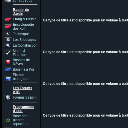
sur YouTube
Bassin de
Jardin
Etang & Bassin
Ce type de filtre est disponible pour un volume à tra
Encyclopédie
des Koï
Technique
Les Bricolages
La Construction
Matos &
Ce type de filtre est disponible pour un volume à trai
Filtration
Bassins de
Rêves
Bassins à Koï
Piscine
biologique
Ce type de filtre est disponible pour un volume à tra
Les Forums
ATB
Forums bassin
Programmes
d'aide
Ce type de filtre est disponible pour un volume à tra
Base des
plantes
aquatique