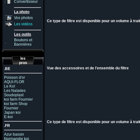
Convertisseur
La photo
Vos photos
Ce type de filtre est disponible pour un volume à trai
Les vidéos
Les outils
Boutons et
.
Bannières
les
pros
Vue des accessoires et de l'ensemble du filtre
.BE
Poisson d'or
AQUI-FLOR
Le Koï
Les Naïades
Soudoplast
koi farm Fournier
koi farm Shop
Fournier
Japan koi
E-koi
Ce type de filtre est disponible pour un volume à trai
.FR
Azur bassin
Normandie koi