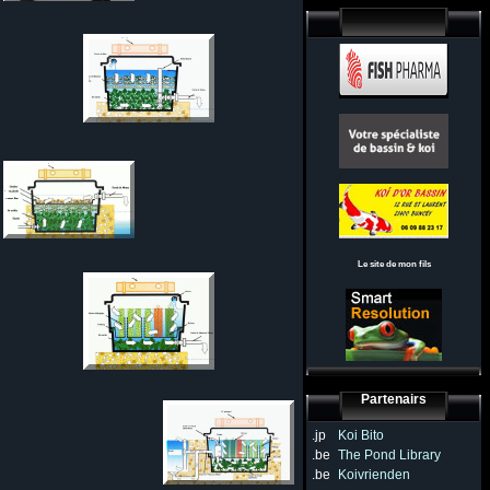
Le site de mon fils
Partenairs
.jp
Koi Bito
.be
The Pond Library
.be
Koivrienden