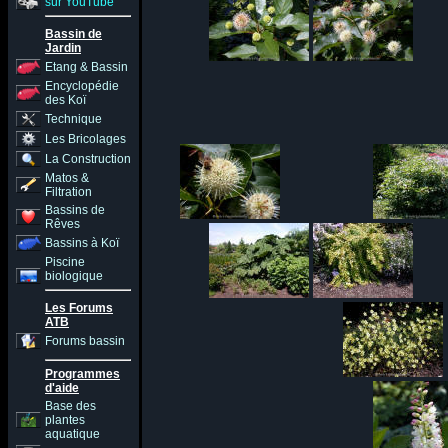
sur YouTube
Bassin de
Jardin
Etang & Bassin
Encyclopédie
des Koï
Technique
Les Bricolages
La Construction
Matos &
Filtration
Bassins de
Rêves
Bassins à Koï
Piscine
biologique
Les Forums
ATB
Forums bassin
Programmes
d'aide
Base des
plantes
aquatique