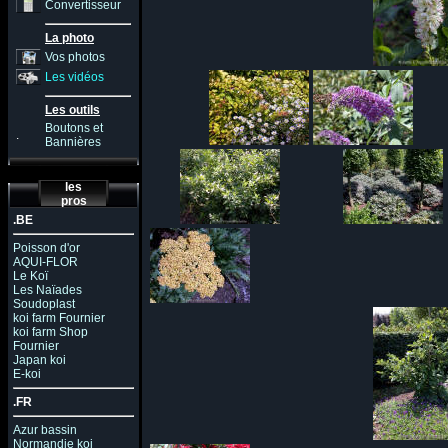
Convertisseur
La photo
Vos photos
Les vidéos
Les outils
Boutons et
.
Bannières
les
pros
.BE
Poisson d'or
AQUI-FLOR
Le Koï
Les Naïades
Soudoplast
koi farm Fournier
koi farm Shop
Fournier
Japan koi
E-koi
.FR
Azur bassin
Normandie koi