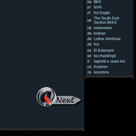
.be
BKS
.nl
NVN
.nl
Koi Eagle
The South East
.uk
Section BKKS
.uk
extremekoi
.de
koiklan
.de
Lothar Gehlhaar
.de
Koi
.es
El Estanque
.se
koi Huddinge
.it
laghetti e carpe koi
.us
Koiphen
.za
koionline