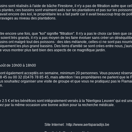
sins sont réalisés à l'aide de bâche Firestone, il n'y a pas de filtration autre que ce
plantes, ces bassins sont vraiment axés sur les plantations et pas sur les poisson
 avait encore des koï, le propriétaire les a fait partir car il avait beaucoup trop de po
 ravages au niveau des plantations.
e encore une fois, que "koï" signifie "filtration". Il n'y a pas le choix car bien que c
soient très grands, il n'y a pas moyen de les faire évoluer sans créer un déséquilib
sins ont malgré tout des poissons : des ides mélanote, celles-ci ne sont pas nourri
iquement les plus grand bassins. Des liens d'amitié se sont crées entre nous, j'aur
 de vous montrer plus tard bien des aspects de ce magnifique jardin.
 Août de 10h00 à 18h00
sont également acceptés en semaine, minimum 20 personnes. Vous pouvez réserv
8 45 ou 00 32 (0)476 78 85 45, mais attention ! les propriétaires ne parlent que le
ous souhaitez organiser une visite de groupe et que vous ne pratiquez pas le Flaman
n.
e 2.5 € et les bénéfices sont intégralement versés à la 'Nierligea Leuven' qui est u
erez par la même occasion une bonne action pour la recherche médicale.
Site Internet :
http://www.aertsparadijs.be