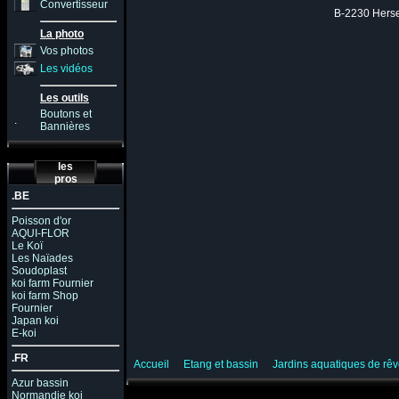
Convertisseur
B-2230 Herse
La photo
Vos photos
Les vidéos
Les outils
Boutons et
.
Bannières
les
pros
.BE
Poisson d'or
AQUI-FLOR
Le Koï
Les Naïades
Soudoplast
koi farm Fournier
koi farm Shop
Fournier
Japan koi
E-koi
.FR
Accueil
Etang et bassin
Jardins aquatiques de rê
Azur bassin
Normandie koi