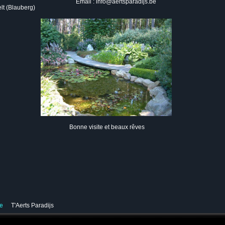
Email :
info@aertsparadijs.be
lt (Blauberg)
Bonne visite et beaux rêves
ve
T'Aerts Paradijs