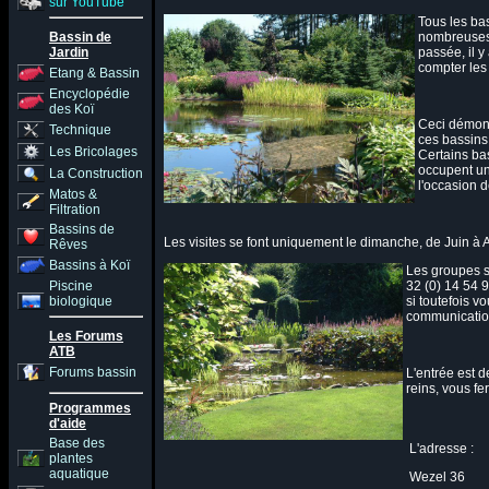
sur YouTube
Tous les bas
Bassin de
nombreuses 
Jardin
passée, il y
compter les
Etang & Bassin
Encyclopédie
des Koï
Ceci démontr
Technique
ces bassins 
Les Bricolages
Certains bas
occupent un
La Construction
l'occasion
Matos &
Filtration
Bassins de
Les visites se font uniquement le dimanche, de Juin à
Rêves
Bassins à Koï
Les groupes 
Piscine
32 (0) 14 54 9
biologique
si toutefois v
communicatio
Les Forums
ATB
Forums bassin
L'entrée est d
reins, vous f
Programmes
d'aide
Base des
L'adresse :
plantes
aquatique
Wezel 36