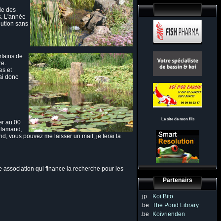
lle des
s. L'année
llution sans
ertains de
re.
es et
ai donc
Le site de mon fils
er au 00
 Flamand,
d, vous pouvez me laisser un mail, je ferai la
ne association qui finance la recherche pour les
Partenairs
.jp
Koi Bito
.be
The Pond Library
.be
Koivrienden