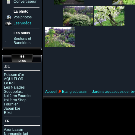
Convertisseur
La photo
Vos photos
Les vidéos
Les outils
Boutons et
.
Bannières
les
pros
.BE
Poisson d'or
AQUI-FLOR
Le Koï
Les Naïades
Soudoplast
Accueil
Etang et bassin
Jardins aquatiques de rê
koi farm Fournier
koi farm Shop
Fournier
Japan koi
E-koi
.FR
Azur bassin
Normandie koi