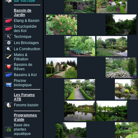
sur YouTube
Bassin de
Jardin
Etang & Bassin
Encyclopédie
des Koï
Technique
Les Bricolages
La Construction
Matos &
Filtration
Bassins de
Rêves
Bassins à Koï
Piscine
biologique
Les Forums
ATB
Forums bassin
Programmes
d'aide
Base des
plantes
aquatique