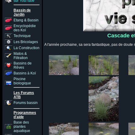
sur YouTube
Bassin de
Jardin
Etang & Bassin
Encyclopédie
des Koï
Cascade et
Technique
Les Bricolages
A l'année prochaine, sa sera fantastique, pas de doute 
La Construction
Matos &
Filtration
Bassins de
Rêves
Bassins à Koï
Piscine
biologique
Les Forums
ATB
Forums bassin
Programmes
d'aide
Base des
plantes
aquatique