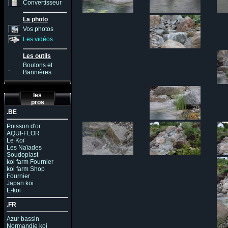
Convertisseur
La photo
Vos photos
Les vidéos
Les outils
Boutons et
.
Bannières
les
pros
.BE
Poisson d'or
AQUI-FLOR
Le Koï
Les Naïades
Soudoplast
koi farm Fournier
koi farm Shop
Fournier
Japan koi
E-koi
.FR
Azur bassin
Normandie koi