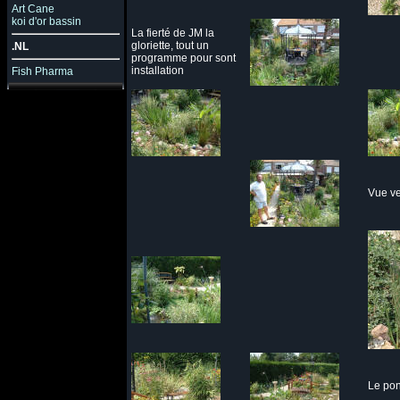
Art Cane
koi d'or bassin
L
a fierté de JM la
gloriette, tout un
.NL
programme pour sont
installation
Fish Pharma
Vue ve
Le pon