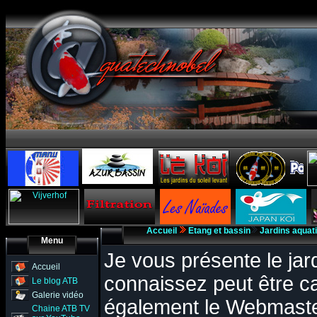
Accueil
Etang et bassin
Jardins aquat
Menu
Je vous présente le jar
Accueil
connaissez peut être c
Le blog ATB
Galerie vidéo
également le Webmaste
Chaine ATB TV