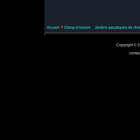
Accueil
Etang et bassin
Jardins aquatiques de rê
Copyright ©
contac