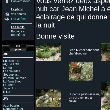
Vous verrez deux aspects
Convertisseur
nuit car Jean Michel à 
La photo
Vos photos
éclairage ce qui donne 
Les vidéos
la nuit
Les outils
Boutons et
.
Bonne visite
Bannières
les
pros
Jean Michel dans sont
chef d'oeuvre
.BE
Poisson d'or
AQUI-FLOR
Le Koï
Les Naïades
Soudoplast
koi farm Fournier
koi farm Shop
Fournier
Japan koi
E-koi
Superbe petit ruisseau,
un bel exemple à
.FR
suivre
Azur bassin
Normandie koi