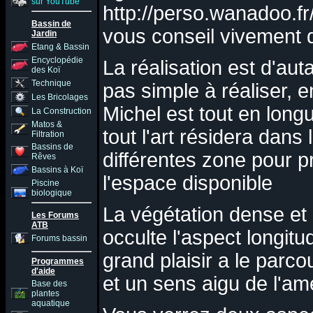
sur YouTube
http://perso.wanadoo.f
Bassin de
vous conseil vivement d
Jardin
Etang & Bassin
Encyclopédie
La réalisation est d'auta
des Koï
Technique
pas simple à réaliser, e
Les Bricolages
Michel est tout en longue
La Construction
Matos &
tout l'art résidera dan
Filtration
Bassins de
différentes zone pour 
Rêves
Bassins à Koï
l'espace disponible
Piscine
biologique
La végétation dense et
Les Forums
ATB
occulte l'aspect longitud
Forums bassin
grand plaisir a le parcour
Programmes
d'aide
et un sens aigu de l'
Base des
plantes
aquatique