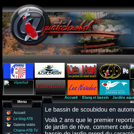
Accueil
Etang et bassin
Jardins aqu
Menu
a
Le bassin de scoubidou en auto
Accueil
Le blog ATB
Voilà 2 ans que le premier report
Galerie vidéo
de jardin de rêve, comment celui-
Chaine ATB TV
bassin de jardin prend du caractè