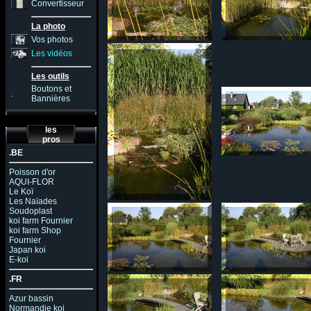
Convertisseur
La photo
Vos photos
Les vidéos
Les outils
Boutons et
.
Bannières
les
pros
.BE
Poisson d'or
AQUI-FLOR
Le Koï
Les Naïades
Soudoplast
koi farm Fournier
koi farm Shop
Fournier
Japan koi
E-koi
.FR
Azur bassin
Normandie koi