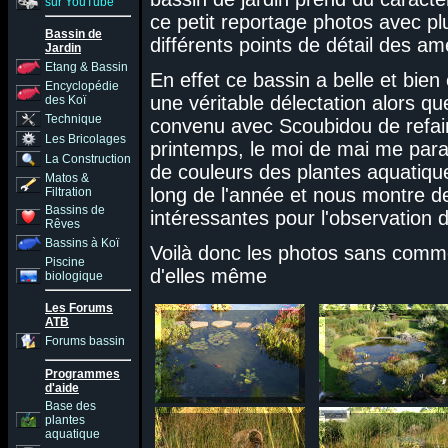
sur YouTube
ce petit reportage photos avec p
Bassin de
différents points de détail des 
Jardin
Etang & Bassin
En effet ce bassin a belle et bien
Encyclopédie
une véritable délectation alors q
des Koï
Technique
convenu avec Scoubidou de refair
Les Bricolages
printemps, le moi de mai me parai 
La Construction
de couleurs des plantes aquatique
Matos &
long de l'année et nous montre d
Filtration
Bassins de
intéressantes pour l'observatio
Rêves
Bassins à Koï
Voilà donc les photos sans comme
Piscine
d'elles même
biologique
Les Forums
ATB
Forums bassin
Programmes
d'aide
Base des
plantes
aquatique