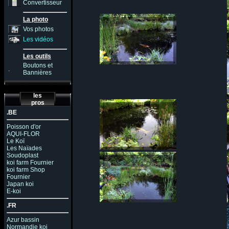
Convertisseur
La photo
Vos photos
Les vidéos
Les outils
Boutons et
.
Bannières
les
pros
.BE
Poisson d'or
AQUI-FLOR
Le Koï
Les Naïades
Soudoplast
koi farm Fournier
koi farm Shop
Fournier
Japan koi
E-koi
.FR
Azur bassin
Normandie koi