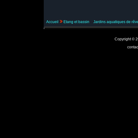
Accueil
Etang et bassin
Jardins aquatiques de rê
Copyright ©
contac