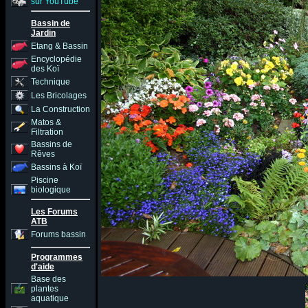
sur YouTube
Bassin de
Jardin
Etang & Bassin
Encyclopédie
des Koï
Technique
Les Bricolages
La Construction
Matos &
Filtration
Bassins de
Rêves
Bassins à Koï
Piscine
biologique
Les Forums
ATB
Forums bassin
Programmes
d'aide
Base des
plantes
aquatique