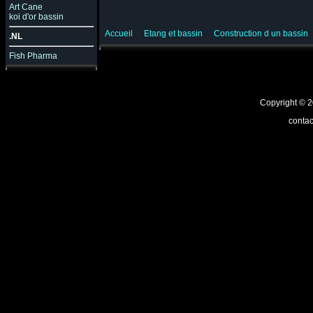
Art Cane
koi d'or bassin
Accueil
Etang et bassin
Construction d un bassin
.NL
Fish Pharma
Copyright ©
contac