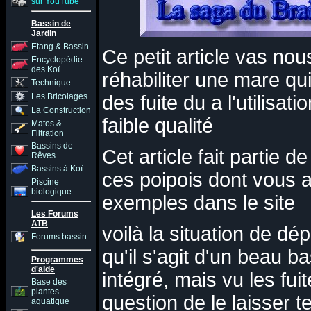
sur YouTube
Bassin de
Jardin
Etang & Bassin
Ce petit article vas n
Encyclopédie
des Koï
réhabiliter une mare qu
Technique
Les Bricolages
des fuite du a l'utilisa
La Construction
faible qualité
Matos &
Filtration
Bassins de
Cet article fait partie 
Rêves
Bassins à Koï
ces poipois dont vous 
Piscine
biologique
exemples dans le site
Les Forums
ATB
voilà la situation de dé
Forums bassin
qu'il s'agit d'un beau b
Programmes
d'aide
intégré, mais vu les fui
Base des
plantes
question de le laisser t
aquatique