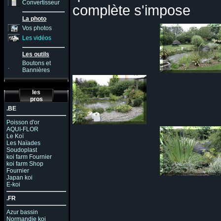
Convertisseur
complète s'impose
La photo
Vos photos
Les vidéos
Les outils
Boutons et
.
Bannières
les
pros
.BE
Poisson d'or
AQUI-FLOR
Le Koï
Les Naïades
Soudoplast
koi farm Fournier
koi farm Shop
Fournier
Japan koi
E-koi
.FR
Azur bassin
Normandie koi