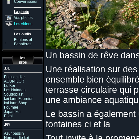
Convertisseur
La photo
Vos photos
Les vidéos
Les outils
Boutons et
.
Bannières
Un bassin de rêve dans
les
pros
Une réalisation sur de
.BE
ensemble bien équilibré
Poisson d'or
AQUI-FLOR
Le Koï
terrasse circulaire qui
Les Naïades
Soudoplast
une ambiance aquatique
koi farm Fournier
koi farm Shop
Fournier
Le bassin a également 
Japan koi
E-koi
fontaines ci et la
.FR
Azur bassin
Tout invite à la promena
Normandie koi