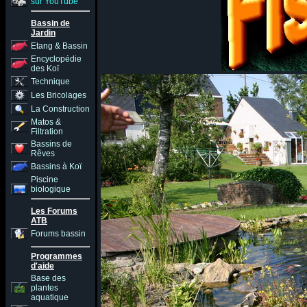
sur YouTube
Bassin de
Jardin
Etang & Bassin
Encyclopédie
des Koï
Technique
Les Bricolages
La Construction
Matos &
Filtration
Bassins de
Rêves
Bassins à Koï
Piscine
biologique
Les Forums
ATB
Forums bassin
Programmes
d'aide
Base des
plantes
aquatique