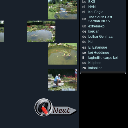
.be
BKS
.nl
NVN
.nl
Koi Eagle
The South East
.uk
Section BKKS
.uk
extremekoi
.de
koiklan
.de
Lothar Gehlhaar
.de
Koi
.es
El Estanque
.se
koi Huddinge
.it
laghetti e carpe koi
.us
Koiphen
.za
koionline