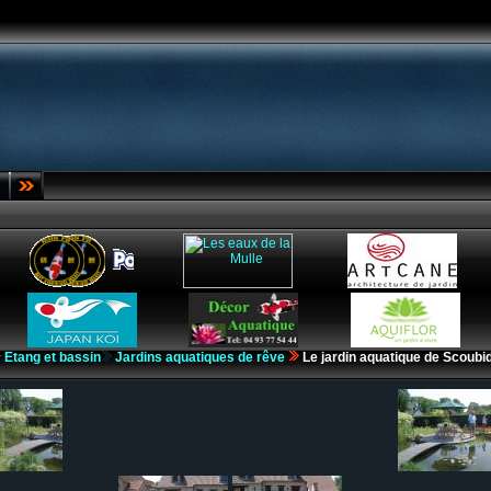
Etang et bassin
Jardins aquatiques de rêve
Le jardin aquatique de Scoubi