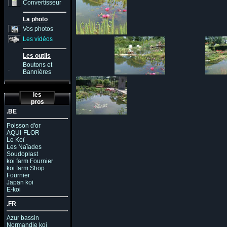
Convertisseur
La photo
Vos photos
Les vidéos
Les outils
Boutons et
.
Bannières
les
pros
.BE
Poisson d'or
AQUI-FLOR
Le Koï
Les Naïades
Soudoplast
koi farm Fournier
koi farm Shop
Fournier
Japan koi
E-koi
.FR
Azur bassin
Normandie koi