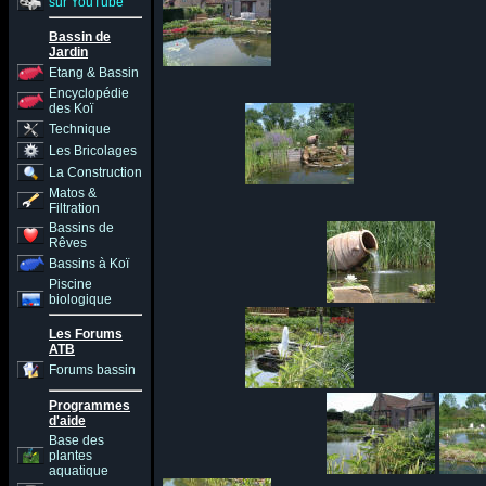
sur YouTube
Bassin de
Jardin
Etang & Bassin
Encyclopédie
des Koï
Technique
Les Bricolages
La Construction
Matos &
Filtration
Bassins de
Rêves
Bassins à Koï
Piscine
biologique
Les Forums
ATB
Forums bassin
Programmes
d'aide
Base des
plantes
aquatique