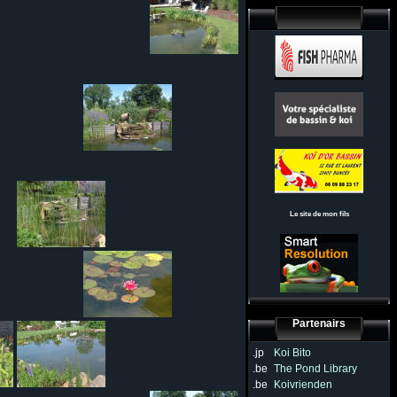
Le site de mon fils
Partenairs
.jp
Koi Bito
.be
The Pond Library
.be
Koivrienden