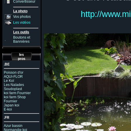
Convertisseur
La photo
http://www.mi
Vos photos
Les vidéos
Les outils
Boutons et
.
Bannières
les
pros
.BE
Poisson d'or
AQUI-FLOR
Le Koï
Les Naïades
Soudoplast
koi farm Fournier
koi farm Shop
Fournier
Japan koi
E-koi
.FR
Azur bassin
Normandie koi