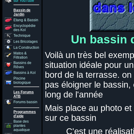
sur YouTube
Bassin de
Jardin
Etang & Bassin
Encyclopédie
des Koï
Un bassin 
Technique
Les Bricolages
La Construction
Voilà un très bel exempl
Matos &
Filtration
situation idéale pour un
Bassins de
Rêves
bord de la terrasse. o
Bassins à Koï
Piscine
pas éloigner le bassin,
biologique
long de l'année
Les Forums
ATB
Forums bassin
Mais place au photo et 
Programmes
sur ce bassin
d'aide
Base des
plantes
C'est une réalisat
aquatique