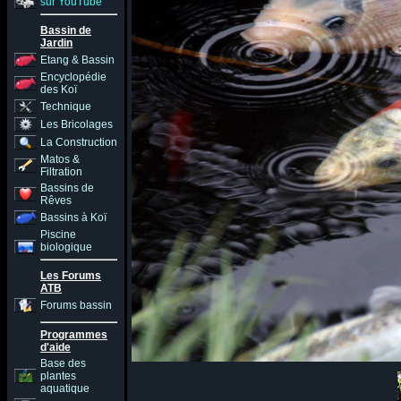
sur YouTube
Bassin de
Jardin
Etang & Bassin
Encyclopédie
des Koï
Technique
Les Bricolages
La Construction
Matos &
Filtration
Bassins de
Rêves
Bassins à Koï
Piscine
biologique
Les Forums
ATB
Forums bassin
Programmes
d'aide
Base des
plantes
aquatique