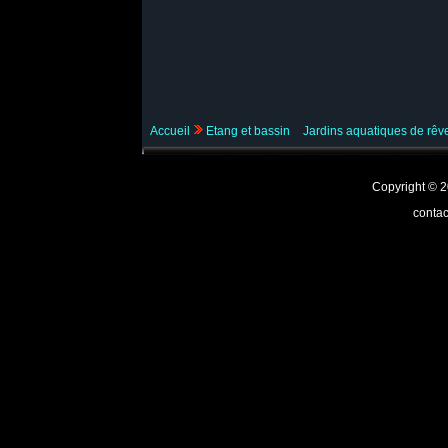
Accueil
Etang et bassin
Jardins aquatiques de rê
Copyright ©
contac