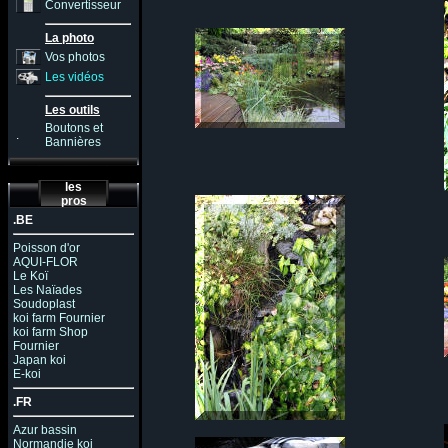
Convertisseur
La photo
Vos photos
Les vidéos
Les outils
Boutons et
.
Bannières
les
pros
.BE
Poisson d'or
AQUI-FLOR
Le Koï
Les Naïades
Soudoplast
koi farm Fournier
koi farm Shop
Fournier
Japan koi
E-koi
.FR
Azur bassin
Normandie koi