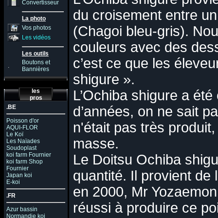
Convertisseur
du croisement entre un
La photo
(Chagoi bleu-gris). No
Vos photos
Les vidéos
couleurs avec des dessi
Les outils
c’est ce que les éleve
Boutons et
.
Bannières
shigure ».
les
L’Ochiba shigure a été c
pros
.BE
d’années, on ne sait pas
Poisson d'or
n'était pas très produit
AQUI-FLOR
Le Koï
masse.
Les Naïades
Soudoplast
koi farm Fournier
Le Doitsu Ochiba shigu
koi farm Shop
Fournier
quantité. Il provient de
Japan koi
E-koi
en 2000, Mr Yozaemon (
.FR
réussi à produire ce 
Azur bassin
Normandie koi