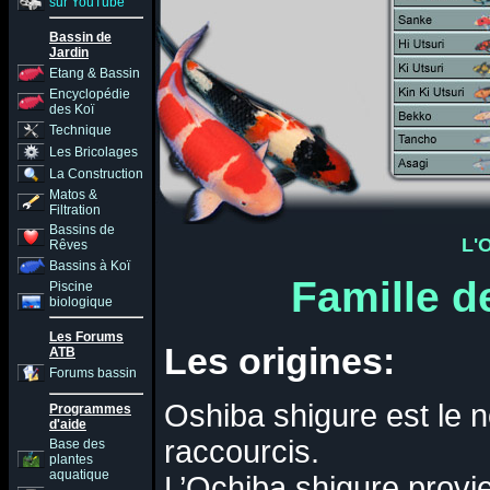
sur YouTube
Bassin de
Jardin
Etang & Bassin
Encyclopédie
des Koï
Technique
Les Bricolages
La Construction
Matos &
Filtration
Bassins de
L'
Rêves
Bassins à Koï
Famille 
Piscine
biologique
Les Forums
Les origines:
ATB
Forums bassin
Oshiba shigure est le 
Programmes
d'aide
raccourcis.
Base des
plantes
aquatique
L’Ochiba shigure provie