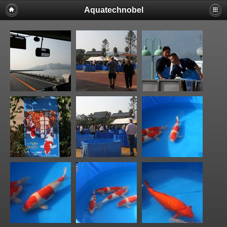
Aquatechnobel