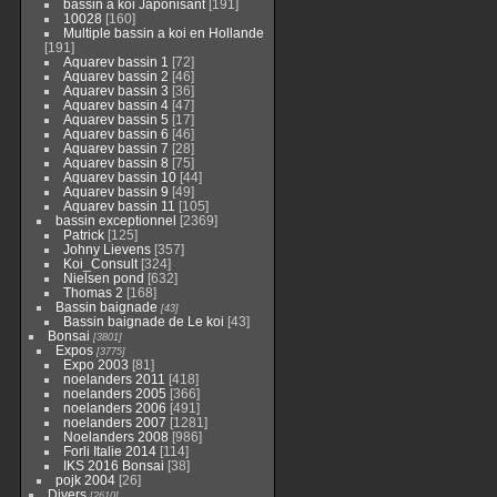
bassin a koi Japonisant
[191]
10028
[160]
Multiple bassin a koi en Hollande
[191]
Aquarev bassin 1
[72]
Aquarev bassin 2
[46]
Aquarev bassin 3
[36]
Aquarev bassin 4
[47]
Aquarev bassin 5
[17]
Aquarev bassin 6
[46]
Aquarev bassin 7
[28]
Aquarev bassin 8
[75]
Aquarev bassin 10
[44]
Aquarev bassin 9
[49]
Aquarev bassin 11
[105]
bassin exceptionnel
[2369]
Patrick
[125]
Johny Lievens
[357]
Koi_Consult
[324]
Nielsen pond
[632]
Thomas 2
[168]
Bassin baignade
[43]
Bassin baignade de Le koi
[43]
Bonsai
[3801]
Expos
[3775]
Expo 2003
[81]
noelanders 2011
[418]
noelanders 2005
[366]
noelanders 2006
[491]
noelanders 2007
[1281]
Noelanders 2008
[986]
Forli Italie 2014
[114]
IKS 2016 Bonsai
[38]
pojk 2004
[26]
Divers
[2610]