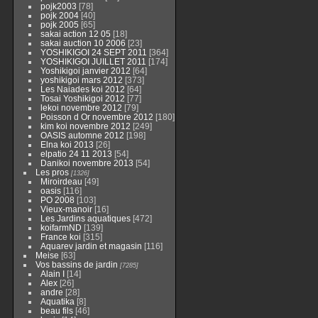
pojk2003
[78]
pojk 2004
[40]
pojk 2005
[65]
sakai action 12 05
[18]
sakai auction 10 2006
[23]
YOSHIKIGOI 24 SEPT 2011
[364]
YOSHIKIGOI JUILLET 2011
[174]
Yoshikigoi janvier 2012
[64]
yoshikigoi mars 2012
[373]
Les Naiades koi 2012
[64]
Tosai Yoshikigoi 2012
[77]
lekoi novembre 2012
[79]
Poisson d Or novembre 2012
[180]
kim koi novembre 2012
[249]
OASIS automne 2012
[198]
Elna koi 2013
[26]
elpatio 24 11 2013
[54]
Danikoi novembre 2013
[54]
Les pros
[1326]
Miroirdeau
[49]
oasis
[116]
PO 2008
[103]
Vieux-manoir
[16]
Les Jardins aquatiques
[472]
koifarmND
[139]
France koi
[315]
Aquarev jardin et magasin
[116]
Meise
[63]
Vos bassins de jardin
[7285]
Alain I
[14]
Alex
[26]
andre
[28]
Aquatika
[8]
beau fils
[46]