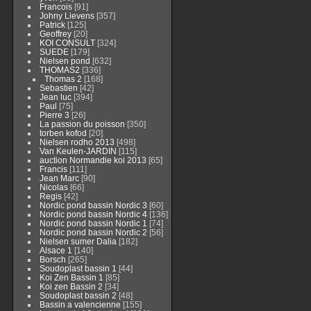
Francois
[91]
Johny Lievens
[357]
Patrick
[125]
Geoffrey
[20]
KOI CONSULT
[324]
SUEDE
[179]
Nielsen pond
[632]
THOMAS2
[336]
Thomas 2
[168]
Sebastien
[42]
Jean luc
[394]
Paul
[75]
Pierre 3
[26]
La passion du poisson
[350]
torben kofod
[20]
Nielsen rodho 2013
[498]
Van Keulen-JARDIN
[115]
auction Normandie koi 2013
[65]
Francis
[111]
Jean Marc
[90]
Nicolas
[66]
Regis
[42]
Nordic pond bassin Nordic 3
[60]
Nordic pond bassin Nordic 4
[136]
Nordic pond bassin Nordic 1
[74]
Nordic pond bassin Nordic 2
[56]
Nielsen sumer Dalia
[182]
Alsace 1
[140]
Borsch
[265]
Soudoplast bassin 1
[44]
Koi Zen Bassin 1
[85]
Koi zen Bassin 2
[34]
Soudoplast bassin 2
[48]
Bassin a valencienne
[155]