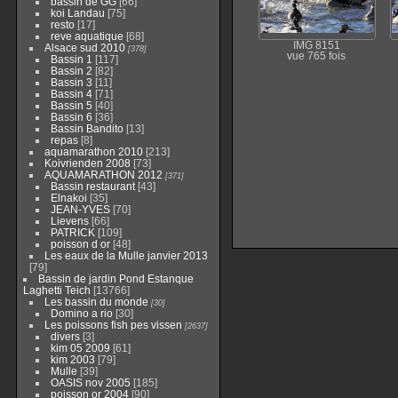
bassin de GG
[66]
koi Landau
[75]
resto
[17]
reve aquatique
[68]
IMG 8151
Alsace sud 2010
[378]
vue 765 fois
Bassin 1
[117]
Bassin 2
[82]
Bassin 3
[11]
Bassin 4
[71]
Bassin 5
[40]
Bassin 6
[36]
Bassin Bandito
[13]
repas
[8]
aquamarathon 2010
[213]
Koivrienden 2008
[73]
AQUAMARATHON 2012
[371]
Bassin restaurant
[43]
Elnakoi
[35]
JEAN-YVES
[70]
Lievens
[66]
PATRICK
[109]
poisson d or
[48]
Les eaux de la Mulle janvier 2013
[79]
Bassin de jardin Pond Estanque
Laghetti Teich
[13766]
Les bassin du monde
[30]
Domino a rio
[30]
Les poissons fish pes vissen
[2637]
divers
[3]
kim 05 2009
[61]
kim 2003
[79]
Mulle
[39]
OASIS nov 2005
[185]
poisson or 2004
[90]