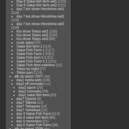
Day 6 Sakai fish farm set1
[120]
Day 6 Sakai fish farm set2
[110]
day 7 koi show Hiroshima set1
[110]
day 7 koi show Hiroshima set2
[110]
day 7 koi show Hiroshima set3
[119]
Koi show Tokyo set1
[100]
Koi show Tokyo set2
[100]
Koi show Tokyo set3
[98]
route sakai
[24]
Sakai fish farm 1
[114]
Sakai Fish Farm 1 2
[17]
Sakai Fish Farm 1 3
[61]
Sakai Fish farm 2 1
[51]
Sakai Fish Farm 3 1
[101]
Sakai Fish farm exterieur
[11]
Tokyo by night
[37]
Tokyo parc
[124]
atb au japon 2007
[588]
day1 narita web
[108]
day2 sff omosako
[133]
day2 japon
[30]
day2 omosako
[78]
day2 sakai fish farm
[25]
day7 Oyama
[9]
day7 Takeda
[12]
day7 Takigawa
[14]
day7 Yamatoya
[15]
day 3 Sakai Fish Farm
[114]
day 4 sakai fish farm
[96]
day 5 momotaro
[51]
day 6 Sakai Fish Farm
[36]
atb au japon 2009
[991]