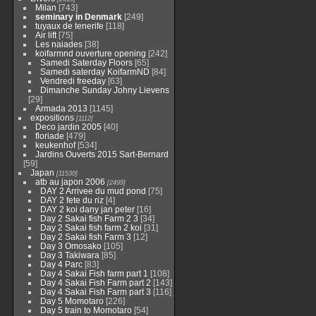
Milan
[743]
seminary in Denmark
[249]
tuyaux de tenerife
[118]
Air lift
[75]
Les naiades
[38]
koifarmnd ouverture opening
[242]
Samedi Saterday Floors
[65]
Samedi saterday KoifarmND
[84]
Vendredi freeday
[63]
Dimanche Sunday Johny Lievens
[29]
Armada 2013
[1145]
expositions
[1112]
Deco jardin 2005
[40]
floriade
[479]
keukenhof
[534]
Jardins Ouverts 2015 Sart-Bernard
[59]
Japan
[11530]
atb au japon 2006
[2499]
DAY 2 Arrivee du mud pond
[75]
DAY 2 fete du riz
[4]
DAY 2 koi dany jan peter
[16]
Day 2 Sakai fish Farm 2 3
[34]
Day 2 Sakai fish farm 2 koi
[31]
Day 2 Sakai fish Farm 3
[12]
Day 3 Omosako
[105]
Day 3 Takiwara
[85]
Day 4 Parc
[83]
Day 4 Sakai Fish farm part 1
[108]
Day 4 Sakai Fish Farm part 2
[143]
Day 4 Sakai Fish Farm part 3
[116]
Day 5 Momotaro
[226]
Day 5 train to Momotaro
[54]