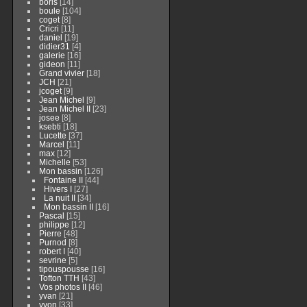
boris
[14]
boule
[104]
coget
[8]
Cricri
[11]
daniel
[19]
didier31
[4]
galerie
[16]
gideon
[11]
Grand vivier
[18]
JCH
[21]
jcoget
[9]
Jean Michel
[9]
Jean Michel II
[23]
josee
[8]
ksebti
[18]
Lucette
[37]
Marcel
[11]
max
[12]
Michelle
[53]
Mon bassin
[126]
Fontaine II
[44]
Hivers I
[27]
La nuit II
[34]
Mon bassin II
[16]
Pascal
[15]
philippe
[12]
Pierre
[48]
Purnod
[8]
robert I
[40]
sevrine
[5]
tipouspousse
[16]
Tofton TTH
[43]
Vos photos II
[46]
yvan
[21]
yvon
[33]