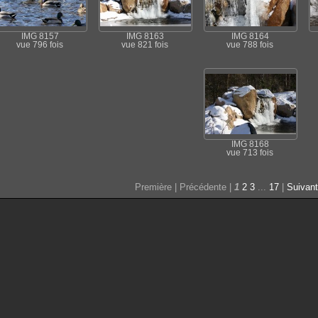
IMG 8157
IMG 8163
IMG 8164
vue 796 fois
vue 821 fois
vue 788 fois
IMG 8168
vue 713 fois
Première | Précédente |
1
2
3
...
17
|
Suivan