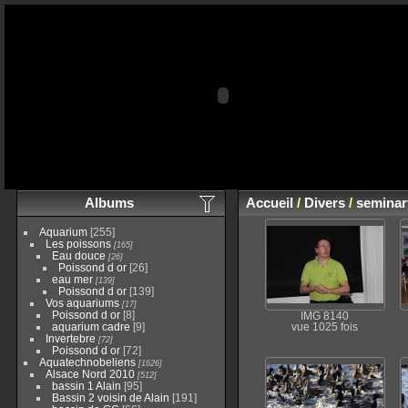
Albums
Accueil
/
Divers
/
seminar
Aquarium
[255]
Les poissons
[165]
Eau douce
[26]
Poissond d or
[26]
eau mer
[139]
Poissond d or
[139]
Vos aquariums
[17]
Poissond d or
[8]
IMG 8140
aquarium cadre
[9]
vue 1025 fois
Invertebre
[72]
Poissond d or
[72]
Aquatechnobeliens
[1626]
Alsace Nord 2010
[512]
bassin 1 Alain
[95]
Bassin 2 voisin de Alain
[191]