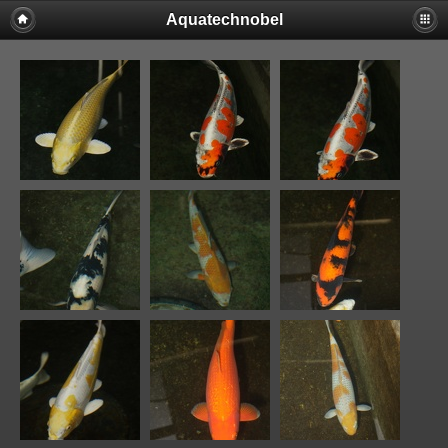
Aquatechnobel