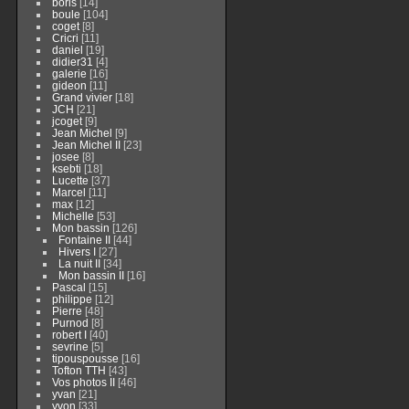
boris
[14]
boule
[104]
coget
[8]
Cricri
[11]
daniel
[19]
didier31
[4]
galerie
[16]
gideon
[11]
Grand vivier
[18]
JCH
[21]
jcoget
[9]
Jean Michel
[9]
Jean Michel II
[23]
josee
[8]
ksebti
[18]
Lucette
[37]
Marcel
[11]
max
[12]
Michelle
[53]
Mon bassin
[126]
Fontaine II
[44]
Hivers I
[27]
La nuit II
[34]
Mon bassin II
[16]
Pascal
[15]
philippe
[12]
Pierre
[48]
Purnod
[8]
robert I
[40]
sevrine
[5]
tipouspousse
[16]
Tofton TTH
[43]
Vos photos II
[46]
yvan
[21]
yvon
[33]