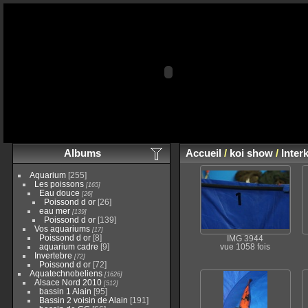
Albums
Accueil
/
koi show
/
Inter
Aquarium
[255]
Les poissons
[165]
Eau douce
[26]
Poissond d or
[26]
eau mer
[139]
Poissond d or
[139]
Vos aquariums
[17]
Poissond d or
[8]
IMG 3944
aquarium cadre
[9]
vue 1058 fois
Invertebre
[72]
Poissond d or
[72]
Aquatechnobeliens
[1626]
Alsace Nord 2010
[512]
bassin 1 Alain
[95]
Bassin 2 voisin de Alain
[191]