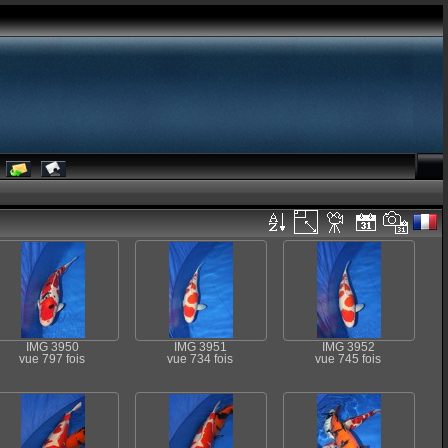
IMG 3950
IMG 3951
IMG 3952
vue 797 fois
vue 734 fois
vue 745 fois