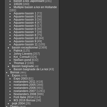
bassin a koi Japonisant
[191]
10028
[160]
Multiple bassin a koi en Hollande
[191]
Aquarev bassin 1
[72]
Aquarev bassin 2
[46]
Aquarev bassin 3
[36]
Aquarev bassin 4
[47]
Aquarev bassin 5
[17]
Aquarev bassin 6
[46]
Aquarev bassin 7
[28]
Aquarev bassin 8
[75]
Aquarev bassin 10
[44]
Aquarev bassin 9
[49]
Aquarev bassin 11
[105]
bassin exceptionnel
[2369]
Patrick
[125]
Johny Lievens
[357]
Koi_Consult
[324]
Nielsen pond
[632]
Thomas 2
[168]
Bassin baignade
[43]
Bassin baignade de Le koi
[43]
Bonsai
[3801]
Expos
[3775]
Expo 2003
[81]
noelanders 2011
[418]
noelanders 2005
[366]
noelanders 2006
[491]
noelanders 2007
[1281]
Noelanders 2008
[986]
Forli Italie 2014
[114]
IKS 2016 Bonsai
[38]
pojk 2004
[26]
Divers
[2610]