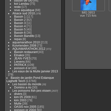
bassin de GG
[66]
koi Landau
[75]
resto
[17]
reve aquatique
[68]
IMG 3953
Alsace sud 2010
[378]
vue 715 fois
Bassin 1
[117]
Bassin 2
[82]
Bassin 3
[11]
Bassin 4
[71]
Bassin 5
[40]
Bassin 6
[36]
Bassin Bandito
[13]
repas
[8]
aquamarathon 2010
[213]
Koivrienden 2008
[73]
AQUAMARATHON 2012
[371]
Bassin restaurant
[43]
Elnakoi
[35]
JEAN-YVES
[70]
Lievens
[66]
PATRICK
[109]
poisson d or
[48]
Les eaux de la Mulle janvier 2013
[79]
Bassin de jardin Pond Estanque
Laghetti Teich
[13766]
Les bassin du monde
[30]
Domino a rio
[30]
Les poissons fish pes vissen
[2637]
divers
[3]
kim 05 2009
[61]
kim 2003
[79]
Mulle
[39]
OASIS nov 2005
[185]
poisson or 2004
[90]