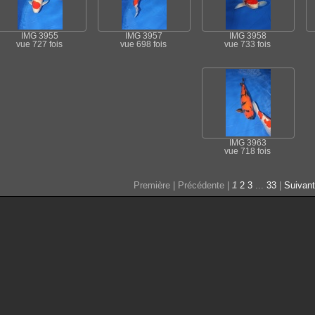
IMG 3955
IMG 3957
IMG 3958
vue 727 fois
vue 698 fois
vue 733 fois
IMG 3963
vue 718 fois
Première | Précédente |
1
2
3
...
33
|
Suivan