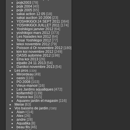
pojk2003
[78]
pojk 2004
[40]
pojk 2005
[65]
sakai action 12 05
[18]
sakai auction 10 2006
[23]
YOSHIKIGOI 24 SEPT 2011
[364]
YOSHIKIGOI JUILLET 2011
[174]
Yoshikigoi janvier 2012
[64]
yoshikigoi mars 2012
[373]
Les Naiades koi 2012
[64]
Tosai Yoshikigoi 2012
[77]
lekoi novembre 2012
[79]
Poisson d Or novembre 2012
[180]
kim koi novembre 2012
[249]
OASIS automne 2012
[198]
Elna koi 2013
[26]
elpatio 24 11 2013
[54]
Danikoi novembre 2013
[54]
Les pros
[1326]
Miroirdeau
[49]
oasis
[116]
PO 2008
[103]
Vieux-manoir
[16]
Les Jardins aquatiques
[472]
koifarmND
[139]
France koi
[315]
Aquarev jardin et magasin
[116]
Meise
[63]
Vos bassins de jardin
[7285]
Alain I
[14]
Alex
[26]
andre
[28]
Aquatika
[8]
beau fils
[46]