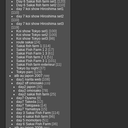
Day 6 Sakai fish farm set1
[120]
Day 6 Sakai fish farm set2
[110]
day 7 koi show Hiroshima set1
[110]
day 7 koi show Hiroshima set2
[110]
day 7 koi show Hiroshima set3
[119]
Koi show Tokyo set1
[100]
Koi show Tokyo set2
[100]
Koi show Tokyo set3
[98]
route sakai
[24]
Sakai fish farm 1
[114]
Sakai Fish Farm 1 2
[17]
Sakai Fish Farm 1 3
[61]
Sakai Fish farm 2 1
[51]
Sakai Fish Farm 3 1
[101]
Sakai Fish farm exterieur
[11]
Tokyo by night
[37]
Tokyo parc
[124]
atb au japon 2007
[588]
day1 narita web
[108]
day2 sff omosako
[133]
day2 japon
[30]
day2 omosako
[78]
day2 sakai fish farm
[25]
day7 Oyama
[9]
day7 Takeda
[12]
day7 Takigawa
[14]
day7 Yamatoya
[15]
day 3 Sakai Fish Farm
[114]
day 4 sakai fish farm
[96]
day 5 momotaro
[51]
day 6 Sakai Fish Farm
[36]
atb au japon 2009
[991]