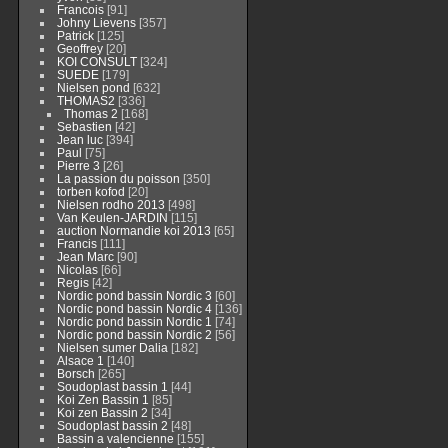
Francois
[91]
Johny Lievens
[357]
Patrick
[125]
Geoffrey
[20]
KOI CONSULT
[324]
SUEDE
[179]
Nielsen pond
[632]
THOMAS2
[336]
Thomas 2
[168]
Sebastien
[42]
Jean luc
[394]
Paul
[75]
Pierre 3
[26]
La passion du poisson
[350]
torben kofod
[20]
Nielsen rodho 2013
[498]
Van Keulen-JARDIN
[115]
auction Normandie koi 2013
[65]
Francis
[111]
Jean Marc
[90]
Nicolas
[66]
Regis
[42]
Nordic pond bassin Nordic 3
[60]
Nordic pond bassin Nordic 4
[136]
Nordic pond bassin Nordic 1
[74]
Nordic pond bassin Nordic 2
[56]
Nielsen sumer Dalia
[182]
Alsace 1
[140]
Borsch
[265]
Soudoplast bassin 1
[44]
Koi Zen Bassin 1
[85]
Koi zen Bassin 2
[34]
Soudoplast bassin 2
[48]
Bassin a valencienne
[155]