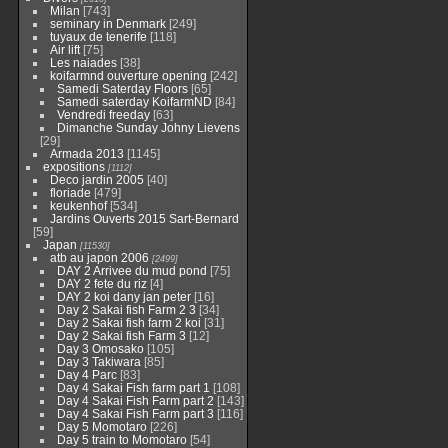
Milan
[743]
seminary in Denmark
[249]
tuyaux de tenerife
[118]
Air lift
[75]
Les naiades
[38]
koifarmnd ouverture opening
[242]
Samedi Saterday Floors
[65]
Samedi saterday KoifarmND
[84]
Vendredi freeday
[63]
Dimanche Sunday Johny Lievens
[29]
Armada 2013
[1145]
expositions
[1112]
Deco jardin 2005
[40]
floriade
[479]
keukenhof
[534]
Jardins Ouverts 2015 Sart-Bernard
[59]
Japan
[11530]
atb au japon 2006
[2499]
DAY 2 Arrivee du mud pond
[75]
DAY 2 fete du riz
[4]
DAY 2 koi dany jan peter
[16]
Day 2 Sakai fish Farm 2 3
[34]
Day 2 Sakai fish farm 2 koi
[31]
Day 2 Sakai fish Farm 3
[12]
Day 3 Omosako
[105]
Day 3 Takiwara
[85]
Day 4 Parc
[83]
Day 4 Sakai Fish farm part 1
[108]
Day 4 Sakai Fish Farm part 2
[143]
Day 4 Sakai Fish Farm part 3
[116]
Day 5 Momotaro
[226]
Day 5 train to Momotaro
[54]