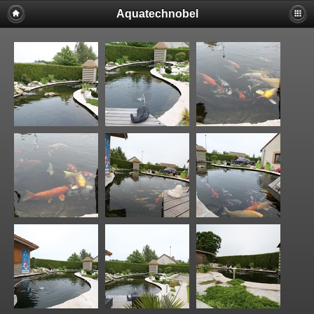
Aquatechnobel