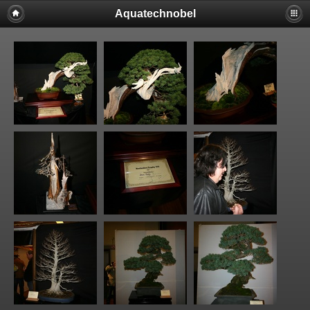
Aquatechnobel