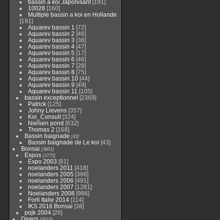
bassin a koi Japonisant
[191]
10028
[160]
Multiple bassin a koi en Hollande
[191]
Aquarev bassin 1
[72]
Aquarev bassin 2
[46]
Aquarev bassin 3
[36]
Aquarev bassin 4
[47]
Aquarev bassin 5
[17]
Aquarev bassin 6
[46]
Aquarev bassin 7
[28]
Aquarev bassin 8
[75]
Aquarev bassin 10
[44]
Aquarev bassin 9
[49]
Aquarev bassin 11
[105]
bassin exceptionnel
[2369]
Patrick
[125]
Johny Lievens
[357]
Koi_Consult
[324]
Nielsen pond
[632]
Thomas 2
[168]
Bassin baignade
[43]
Bassin baignade de Le koi
[43]
Bonsai
[3801]
Expos
[3775]
Expo 2003
[81]
noelanders 2011
[418]
noelanders 2005
[366]
noelanders 2006
[491]
noelanders 2007
[1281]
Noelanders 2008
[986]
Forli Italie 2014
[114]
IKS 2016 Bonsai
[38]
pojk 2004
[26]
Divers
[2610]