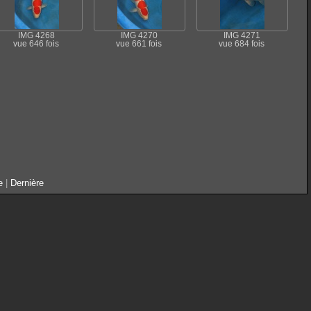
IMG 4268
IMG 4270
IMG 4271
vue 646 fois
vue 661 fois
vue 684 fois
e
|
Dernière