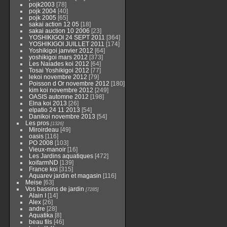
pojk2003
[78]
pojk 2004
[40]
pojk 2005
[65]
sakai action 12 05
[18]
sakai auction 10 2006
[23]
YOSHIKIGOI 24 SEPT 2011
[364]
YOSHIKIGOI JUILLET 2011
[174]
Yoshikigoi janvier 2012
[64]
yoshikigoi mars 2012
[373]
Les Naiades koi 2012
[64]
Tosai Yoshikigoi 2012
[77]
lekoi novembre 2012
[79]
Poisson d Or novembre 2012
[180]
kim koi novembre 2012
[249]
OASIS automne 2012
[198]
Elna koi 2013
[26]
elpatio 24 11 2013
[54]
Danikoi novembre 2013
[54]
Les pros
[1326]
Miroirdeau
[49]
oasis
[116]
PO 2008
[103]
Vieux-manoir
[16]
Les Jardins aquatiques
[472]
koifarmND
[139]
France koi
[315]
Aquarev jardin et magasin
[116]
Meise
[63]
Vos bassins de jardin
[7285]
Alain I
[14]
Alex
[26]
andre
[28]
Aquatika
[8]
beau fils
[46]