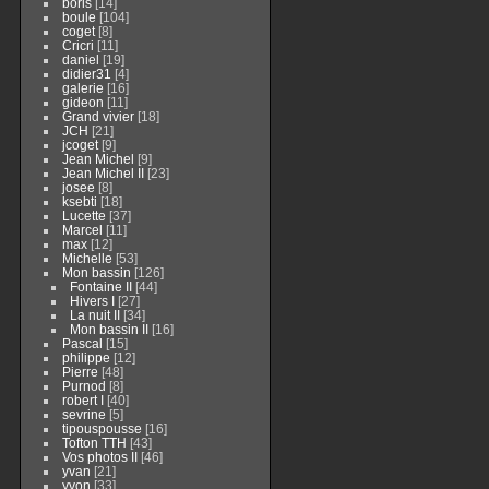
boris
[14]
boule
[104]
coget
[8]
Cricri
[11]
daniel
[19]
didier31
[4]
galerie
[16]
gideon
[11]
Grand vivier
[18]
JCH
[21]
jcoget
[9]
Jean Michel
[9]
Jean Michel II
[23]
josee
[8]
ksebti
[18]
Lucette
[37]
Marcel
[11]
max
[12]
Michelle
[53]
Mon bassin
[126]
Fontaine II
[44]
Hivers I
[27]
La nuit II
[34]
Mon bassin II
[16]
Pascal
[15]
philippe
[12]
Pierre
[48]
Purnod
[8]
robert I
[40]
sevrine
[5]
tipouspousse
[16]
Tofton TTH
[43]
Vos photos II
[46]
yvan
[21]
yvon
[33]