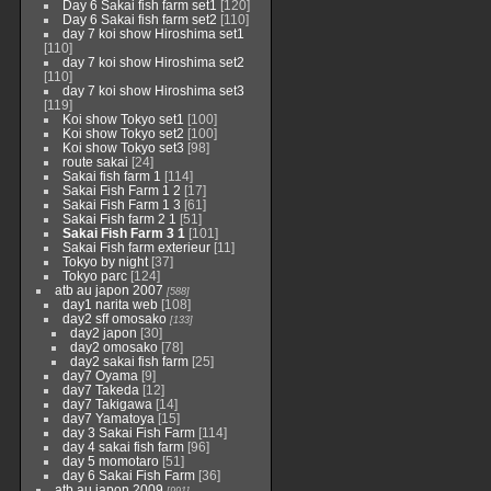
Day 6 Sakai fish farm set1
[120]
Day 6 Sakai fish farm set2
[110]
day 7 koi show Hiroshima set1
[110]
day 7 koi show Hiroshima set2
[110]
day 7 koi show Hiroshima set3
[119]
Koi show Tokyo set1
[100]
Koi show Tokyo set2
[100]
Koi show Tokyo set3
[98]
route sakai
[24]
Sakai fish farm 1
[114]
Sakai Fish Farm 1 2
[17]
Sakai Fish Farm 1 3
[61]
Sakai Fish farm 2 1
[51]
Sakai Fish Farm 3 1
[101]
Sakai Fish farm exterieur
[11]
Tokyo by night
[37]
Tokyo parc
[124]
atb au japon 2007
[588]
day1 narita web
[108]
day2 sff omosako
[133]
day2 japon
[30]
day2 omosako
[78]
day2 sakai fish farm
[25]
day7 Oyama
[9]
day7 Takeda
[12]
day7 Takigawa
[14]
day7 Yamatoya
[15]
day 3 Sakai Fish Farm
[114]
day 4 sakai fish farm
[96]
day 5 momotaro
[51]
day 6 Sakai Fish Farm
[36]
atb au japon 2009
[991]