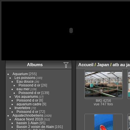
Albums
Accueil
/
Japan
/
atb au j
Aquarium
[255]
Les poissons
[165]
Eau douce
[26]
Poissond d or
[26]
eau mer
[139]
Poissond d or
[139]
Vos aquariums
[17]
Poissond d or
[8]
IMG 4256
aquarium cadre
[9]
vue 747 fois
Invertebre
[72]
Poissond d or
[72]
Aquatechnobeliens
[1626]
Alsace Nord 2010
[512]
bassin 1 Alain
[95]
Bassin 2 voisin de Alain
[191]