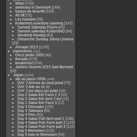
Milan
[743]
seminary in Denmark
[249]
tuyaux de tenerife
[118]
Air lift
[75]
Les naiades
[38]
koifarmnd ouverture opening
[242]
Samedi Saterday Floors
[65]
Samedi saterday KoifarmND
[84]
Vendredi freeday
[63]
Dimanche Sunday Johny Lievens
[29]
Armada 2013
[1145]
expositions
[1112]
Deco jardin 2005
[40]
floriade
[479]
keukenhof
[534]
Jardins Ouverts 2015 Sart-Bernard
[59]
Japan
[11530]
atb au japon 2006
[2499]
DAY 2 Arrivee du mud pond
[75]
DAY 2 fete du riz
[4]
DAY 2 koi dany jan peter
[16]
Day 2 Sakai fish Farm 2 3
[34]
Day 2 Sakai fish farm 2 koi
[31]
Day 2 Sakai fish Farm 3
[12]
Day 3 Omosako
[105]
Day 3 Takiwara
[85]
Day 4 Parc
[83]
Day 4 Sakai Fish farm part 1
[108]
Day 4 Sakai Fish Farm part 2
[143]
Day 4 Sakai Fish Farm part 3
[116]
Day 5 Momotaro
[226]
Day 5 train to Momotaro
[54]