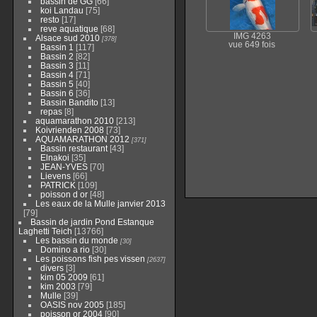
bassin de GG
[66]
koi Landau
[75]
resto
[17]
reve aquatique
[68]
IMG 4263
Alsace sud 2010
[378]
vue 649 fois
Bassin 1
[117]
Bassin 2
[82]
Bassin 3
[11]
Bassin 4
[71]
Bassin 5
[40]
Bassin 6
[36]
Bassin Bandito
[13]
repas
[8]
aquamarathon 2010
[213]
Koivrienden 2008
[73]
AQUAMARATHON 2012
[371]
Bassin restaurant
[43]
Elnakoi
[35]
JEAN-YVES
[70]
Lievens
[66]
PATRICK
[109]
poisson d or
[48]
Les eaux de la Mulle janvier 2013
[79]
Bassin de jardin Pond Estanque
Laghetti Teich
[13766]
Les bassin du monde
[30]
Domino a rio
[30]
Les poissons fish pes vissen
[2637]
divers
[3]
kim 05 2009
[61]
kim 2003
[79]
Mulle
[39]
OASIS nov 2005
[185]
poisson or 2004
[90]