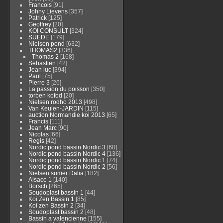
Francois
[91]
Johny Lievens
[357]
Patrick
[125]
Geoffrey
[20]
KOI CONSULT
[324]
SUEDE
[179]
Nielsen pond
[632]
THOMAS2
[336]
Thomas 2
[168]
Sebastien
[42]
Jean luc
[394]
Paul
[75]
Pierre 3
[26]
La passion du poisson
[350]
torben kofod
[20]
Nielsen rodho 2013
[498]
Van Keulen-JARDIN
[115]
auction Normandie koi 2013
[65]
Francis
[111]
Jean Marc
[90]
Nicolas
[66]
Regis
[42]
Nordic pond bassin Nordic 3
[60]
Nordic pond bassin Nordic 4
[136]
Nordic pond bassin Nordic 1
[74]
Nordic pond bassin Nordic 2
[56]
Nielsen sumer Dalia
[182]
Alsace 1
[140]
Borsch
[265]
Soudoplast bassin 1
[44]
Koi Zen Bassin 1
[85]
Koi zen Bassin 2
[34]
Soudoplast bassin 2
[48]
Bassin a valencienne
[155]