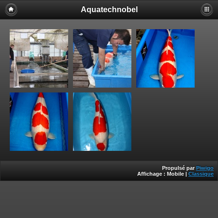
Aquatechnobel
Propulsé par
Piwigo
Affichage :
Mobile
|
Classique