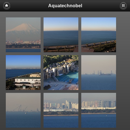
Aquatechnobel